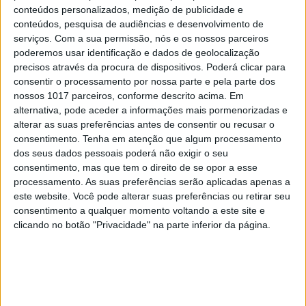
conteúdos personalizados, medição de publicidade e
MERCADOS
conteúdos, pesquisa de audiências e desenvolvimento de
Hackers russos atacaram laboratórios e
serviços.
Com a sua permissão, nós e os nossos parceiros
cientistas nucleares dos EUA
poderemos usar identificação e dados de geolocalização
precisos através da procura de dispositivos. Poderá clicar para
consentir o processamento por nossa parte e pela parte dos
nossos 1017 parceiros, conforme descrito acima. Em
alternativa, pode aceder a informações mais pormenorizadas e
alterar as suas preferências antes de consentir ou recusar o
consentimento.
Tenha em atenção que algum processamento
dos seus dados pessoais poderá não exigir o seu
consentimento, mas que tem o direito de se opor a esse
processamento. As suas preferências serão aplicadas apenas a
este website. Você pode alterar suas preferências ou retirar seu
consentimento a qualquer momento voltando a este site e
clicando no botão "Privacidade" na parte inferior da página.
MERCADOS
Hackers publicam mais de 200 milhões
de emails de contas do Twitter