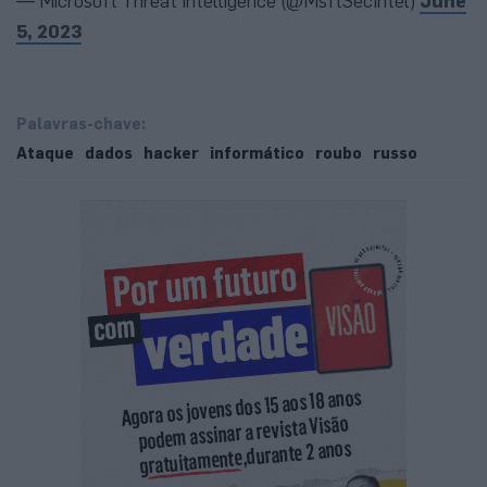
— Microsoft Threat Intelligence (@MsftSecIntel)
June
5, 2023
Palavras-chave:
Ataque
dados
hacker
informático
roubo
russo