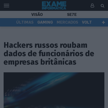
VISÃO
SE7E
ÚLTIMAS
GAMING
MERCADOS
VOLT
EI TV
TESTES
ASSINANTES
Hackers russos roubam
dados de funcionários de
empresas britânicas