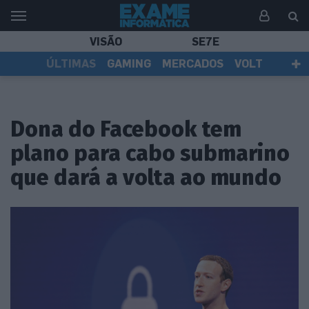
VISÃO
SE7E
ÚLTIMAS
GAMING
MERCADOS
VOLT
EI TV
TESTES
ASSINANTES
Dona do Facebook tem
plano para cabo submarino
que dará a volta ao mundo