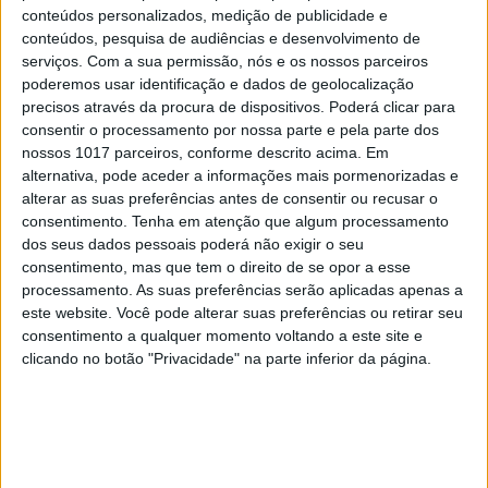
Sabotagem de cabos submarinos no
conteúdos personalizados, medição de publicidade e
Mar Báltico. Rússia é suspeita de atacar
conteúdos, pesquisa de audiências e desenvolvimento de
infraestruturas críticas
serviços.
Com a sua permissão, nós e os nossos parceiros
poderemos usar identificação e dados de geolocalização
precisos através da procura de dispositivos. Poderá clicar para
consentir o processamento por nossa parte e pela parte dos
nossos 1017 parceiros, conforme descrito acima. Em
alternativa, pode aceder a informações mais pormenorizadas e
alterar as suas preferências antes de consentir ou recusar o
consentimento.
Tenha em atenção que algum processamento
dos seus dados pessoais poderá não exigir o seu
consentimento, mas que tem o direito de se opor a esse
processamento. As suas preferências serão aplicadas apenas a
este website. Você pode alterar suas preferências ou retirar seu
consentimento a qualquer momento voltando a este site e
clicando no botão "Privacidade" na parte inferior da página.
HARDWARE
Primeiro cabo USB4 2.0 promete
velocidades de 80 Gbps