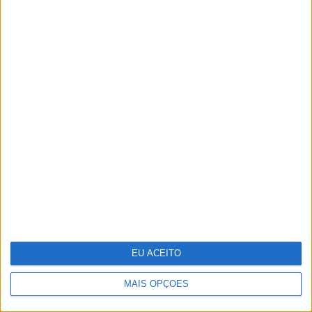
“I Want Your Sex”: Gregg Araki dá uma
chicotada na geração sem libido
EU ACEITO
MAIS OPÇÕES