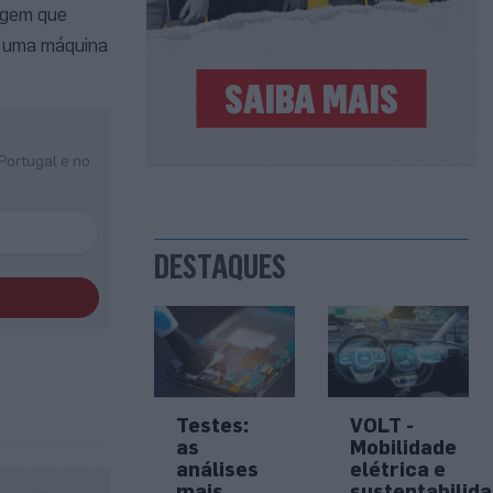
agem que
r uma máquina
Portugal e no
DESTAQUES
Testes:
VOLT -
as
Mobilidade
análises
elétrica e
mais
sustentabilid