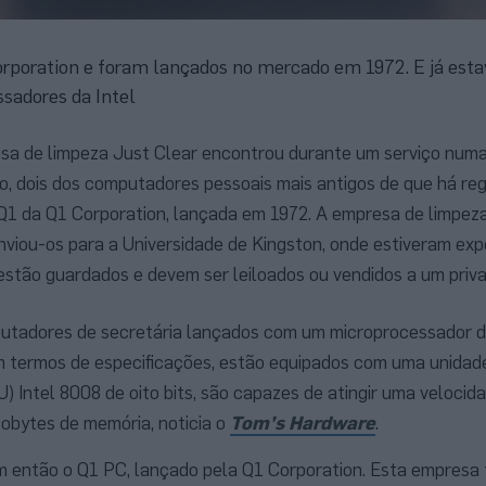
rporation e foram lançados no mercado em 1972. E já est
sadores da Intel
sa de limpeza Just Clear encontrou durante um serviço num
o, dois dos computadores pessoais mais antigos de que há re
1 da Q1 Corporation, lançada em 1972. A empresa de limpez
nviou-os para a Universidade de Kingston, onde estiveram ex
 estão guardados e devem ser leiloados ou vendidos a um priva
putadores de secretária lançados com um microprocessador 
 Em termos de especificações, estão equipados com uma unidad
 Intel 8008 de oito bits, são capazes de atingir uma velocida
lobytes de memória, noticia o
Tom’s Hardware
.
 então o Q1 PC, lançado pela Q1 Corporation. Esta empresa