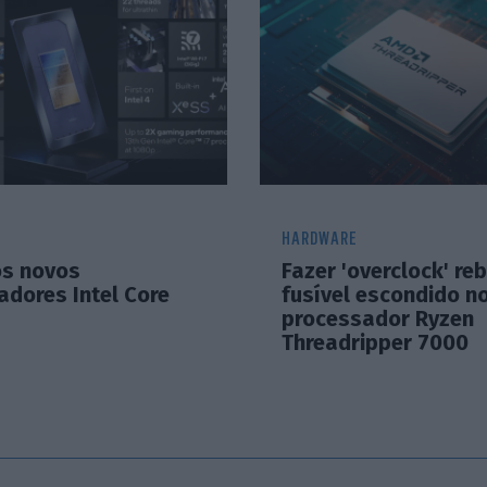
HARDWARE
os novos
Fazer 'overclock' re
adores Intel Core
fusível escondido n
processador Ryzen
Threadripper 7000