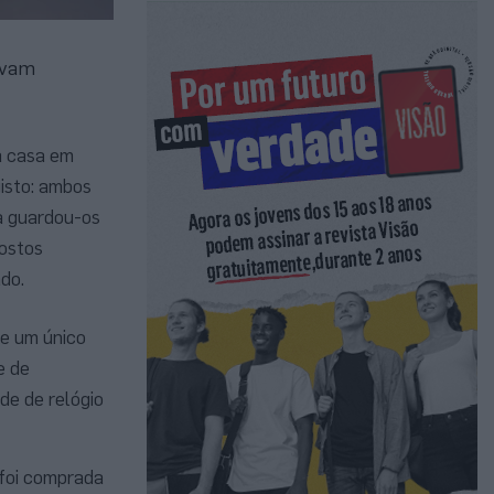
avam
a casa em
gisto: ambos
a guardou-os
postos
do.
de um único
e de
de de relógio
 foi comprada