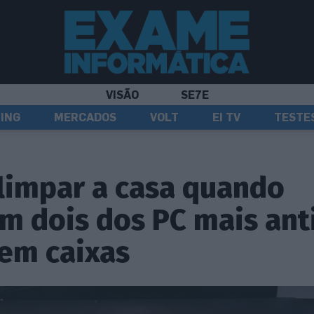
VISÃO
SE7E
ING
MERCADOS
VOLT
EI TV
TESTE
limpar a casa quando
m dois dos PC mais ant
em caixas