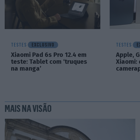
TESTES
EXCLUSIVO
TESTES
E
Xiaomi Pad 6s Pro 12.4 em
Apple, 
teste: Tablet com ‘truques
Xiaomi:
na manga’
camera
MAIS NA VISÃO