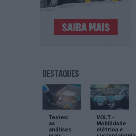
DESTAQUES
Testes:
VOLT -
as
Mobilidade
análises
elétrica e
mais
sustentabilid