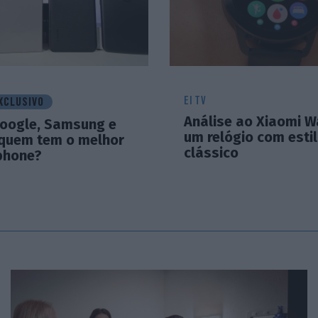
EI TV
XCLUSIVO
Análise ao Xiaomi W
Google, Samsung e
um relógio com esti
 quem tem o melhor
clássico
phone?