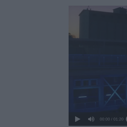
00:00
/
01:20