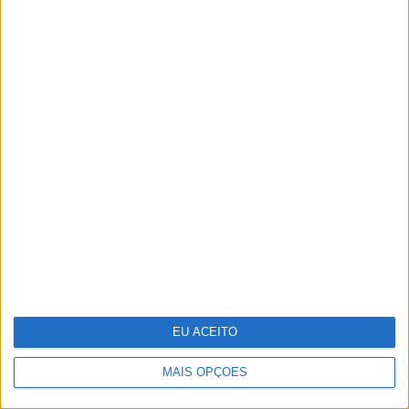
O futuro da energia é agora
EU ACEITO
MAIS OPÇÕES