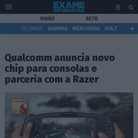
VISÃO
SE7E
ÚLTIMAS
GAMING
MERCADOS
VOLT
EI TV
TESTES
ASSINANTES
Qualcomm anuncia novo
chip para consolas e
parceria com a Razer