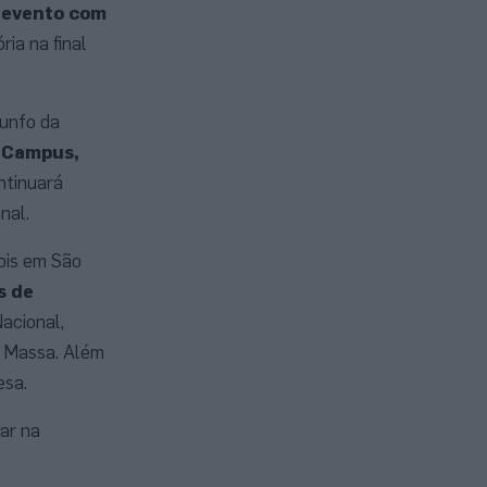
 evento com
ria na final
iunfo da
n Campus,
ontinuará
inal.
dois em São
s de
acional,
e Massa. Além
esa.
ar na