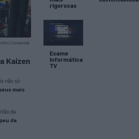
rigorosas
entro Comercial
Exame
Informática
a Kaizen
TV
is não só
seus mais
pitão da
opeu da