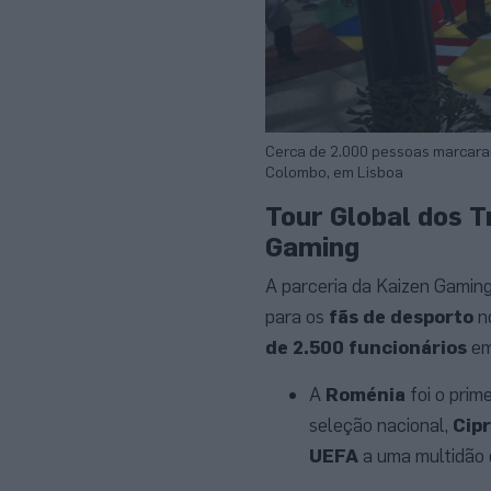
Cerca de 2.000 pessoas marcara
Colombo, em Lisboa
Tour Global dos 
Gaming
A parceria da Kaizen Gami
para os
fãs de desporto
no
de 2.500 funcionários
em
A
Roménia
foi o prim
seleção nacional,
Cip
UEFA
a uma multidão 