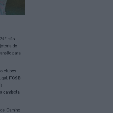
024™ são
etória de
pansão para
os clubes
ugal,
FCSB
is
da camisola
 de iGaming