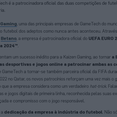
h é a patrocinadora oficial das duas competições de fute
ia.
 Gaming
, uma das principais empresas de GameTech do mund
o futebol dos adeptos como nunca antes aconteceu. Através
,
Betano
, a empresa é patrocinadora oficial do
UEFA EURO 2
a 2024™
.
sentam um sucesso inédito para a Kaizen Gaming, ao tornar
a 
as desportivas e jogos online a patrocinar ambas as 
e GameTech a tornar-se também parceira oficial da FIFA dura
2 no Qatar, os novos patrocínios reforçam uma vez mais o 
o que a empresa considera como um verdadeiro
hat-trick
. Fal
 e jogos digitais de primeira linha, reconhecida pelas suas e
nçada e compromisso com o jogo responsável.
m a
dedicação da empresa à indústria do futebol
. Não s