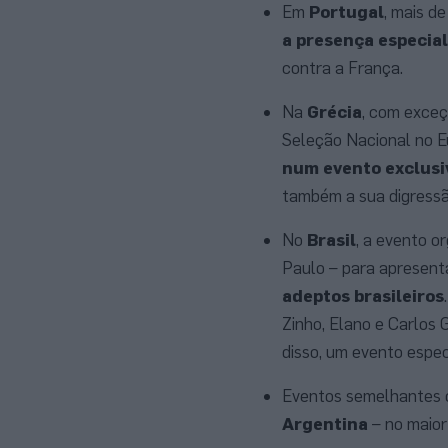
Em
Portugal
, mais d
a presença especial
contra a França.
Na
Grécia
, com exceç
Seleção Nacional no E
num evento exclusi
também a sua digressão
No
Brasil
, a evento o
Paulo – para apresent
adeptos brasileiros
Zinho, Elano e Carlos 
disso, um evento espec
Eventos semelhantes o
Argentina
– no maior