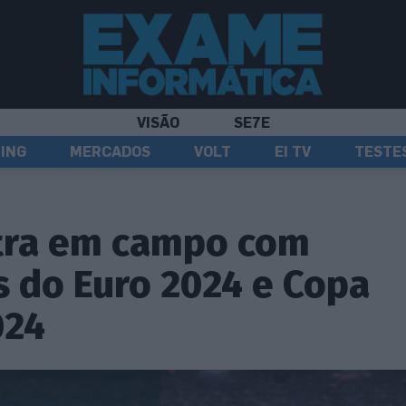
VISÃO
SE7E
ING
MERCADOS
VOLT
EI TV
TESTE
tra em campo com
s do Euro 2024 e Copa
024