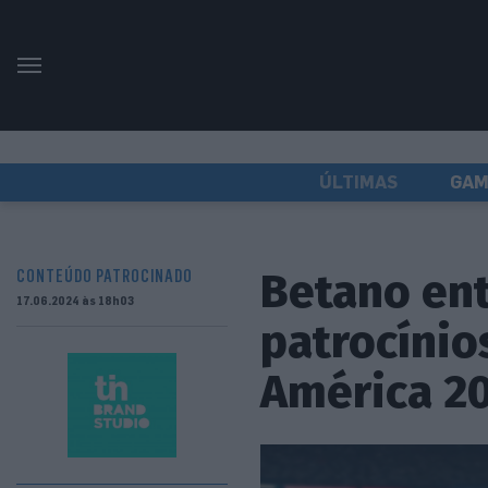
ÚLTIMAS
GAM
Betano en
CONTEÚDO PATROCINADO
17.06.2024 às 18h03
patrocínio
América 2