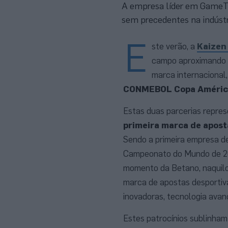
A empresa líder em GameTec
sem precedentes na indústr
E
ste verão, a
Kaizen
campo aproximando 
marca internacional
CONMEBOL Copa Améric
Estas duas parcerias repre
primeira marca de apost
Sendo a primeira empresa d
Campeonato do Mundo de 202
momento da Betano, naquil
marca de apostas desportivas
inovadoras, tecnologia ava
Estes patrocínios sublinha