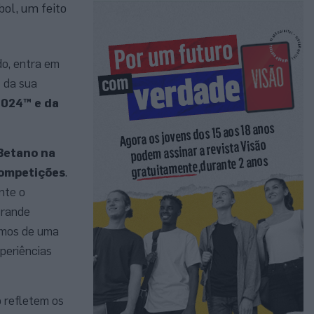
bol, um feito
o, entra em
 da sua
024™ e da
Betano na
competições
.
nte o
grande
amos de uma
xperiências
ó refletem os