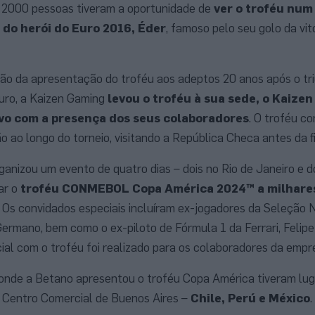
e 2000 pessoas tiveram a oportunidade de
ver o troféu num
 do herói do Euro 2016, Éder
, famoso pelo seu golo da vitó
ão da apresentação do troféu aos adeptos 20 anos após o tr
uro, a Kaizen Gaming
levou o troféu à sua sede, o Kaize
vo com a presença dos seus colaboradores
. O troféu c
 ao longo do torneio, visitando a República Checa antes da f
rganizou um evento de quatro dias – dois no Rio de Janeiro e 
ar o
troféu CONMEBOL Copa América 2024™ a milhare
. Os convidados especiais incluíram ex-jogadores da Seleção N
Germano, bem como o ex-piloto de Fórmula 1 da Ferrari, Felip
ial com o troféu foi realizado para os colaboradores da empr
nde a Betano apresentou o troféu Copa América tiveram lug
 Centro Comercial de Buenos Aires –
Chile, Perú e México
.