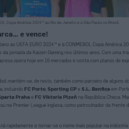
L Copa América 2024™ ao Rio de Janeiro e a São Paulo no Brasil.
rca… e vence!
a Betano ao UEFA EURO 2024™ e à CONMEBOL Copa América 2
 da jornada da Kaizen Gaming nos últimos anos. Com uma traj
mpresa opera hoje em 16 mercados e conta com planos de ex
ebol mantém-se, de resto, também como parceiro de alguns d
a, incluindo
FC Porto
,
Sporting CP
e
S.L. Benfica
em Port
Sparta Praha
e
FC Viktoria Plzeň
na República Checa. Ma
u na Premier League inglesa, como patrocinador da frente 
tá rapidamente a tornar-se o nome mais popular na indústria