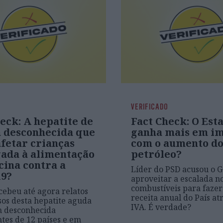
VERIFICADO
eck: A hepatite de
Fact Check: O Est
 desconhecida que
ganha mais em i
afetar crianças
com o aumento d
gada à alimentação
petróleo?
cina contra a
Líder do PSD acusou o 
19?
aproveitar a escalada n
combustíveis para fazer
ebeu até agora relatos
receita anual do País at
sos desta hepatite aguda
IVA. É verdade?
m desconhecida
tes de 12 países e em