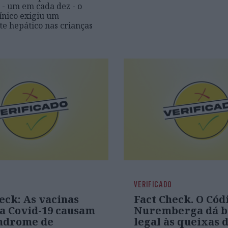
s - um em cada dez - o
ínico exigiu um
te hepático nas crianças
VERIFICADO
eck: As vacinas
Fact Check. O Cód
 a Covid-19 causam
Nuremberga dá b
ndrome de
legal às queixas 