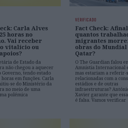
VERIFICADO
eck: Carla Alves
Fact Check: Afinal
25 horas no
quantos trabalha
o. Vai receber
migrantes morre
o vitalício ou
obras do Mundial
 apoios?
Qatar?
etária de Estado da
O The Guardian falou em
ra não chegou a aquecer
Amnistia Internacional 
o Governo, tendo estado
mas estariam a referir-
 horas em funções. Carla
relacionadas com a cons
itiu-se do Ministério da
estádios e de outras
ra no meio de uma
infraestruturas? Antóni
ma polémica
Xavier garante que essa
é falsa. Vamos verificar