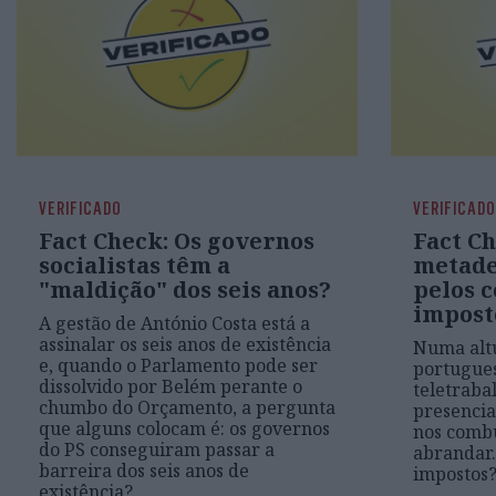
VERIFICADO
VERIFICADO
Fact Check: Os governos
Fact Ch
socialistas têm a
metade
"maldição" dos seis anos?
pelos 
impost
A gestão de António Costa está a
assinalar os seis anos de existência
Numa alt
e, quando o Parlamento pode ser
portugues
dissolvido por Belém perante o
teletraba
chumbo do Orçamento, a pergunta
presencia
que alguns colocam é: os governos
nos combu
do PS conseguiram passar a
abrandar.
barreira dos seis anos de
impostos
existência?