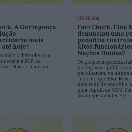
VERIFICADO
heck. A Geringonça
Fact Check. Elon
olução
denunciou uma re
artidária mais
pedofilia control
 até hoje?
altos funcionário
Nações Unidas?
ministro defendeu que
ntrevista à RTP, na
Os grupos negacionistas
feira. Mas será mesmo
portugueses publicaram
partilharam, na última 
"notícia" que Elon Mus
uma rede de pedofilia c
pela cúpula da ONU. Fo
assim que aconteceu?