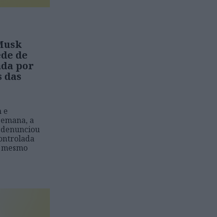
 Musk
de de
ada por
s das
 e
semana, a
k denunciou
ontrolada
i mesmo