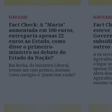
VERIFICADO
VERIFICADO
Fact Check: A "Maria"
Fact Ch
aumentada em 100 euros,
esteve 
entregaria apenas 22
Govern
euros ao Estado, como
subsídi
disse o primeiro-
outros
ministro no debate do
A ex-secr
Estado da Nação?
Agricultu
o lugar n
Rui Rocha, da Iniciativa Liberal,
apenas 25
trouxe um caso prático, António
Alves dem
Costa corrigiu-o. Quem tem razão?
Agricultu
enorme u