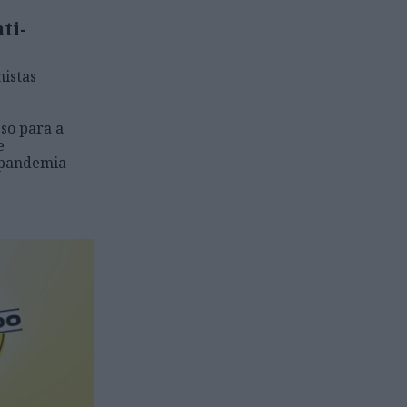
ti-
istas
so para a
e
 pandemia