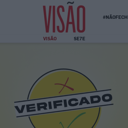
#NÃOFECH
VISÃO
SE7E