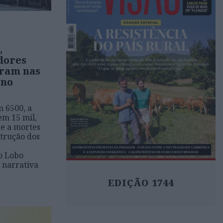
,
dores
ram nas
 no
 6500, a
em 15 mil,
se a mortes
trução dos
o Lobo
 narrativa
EDIÇÃO 1744