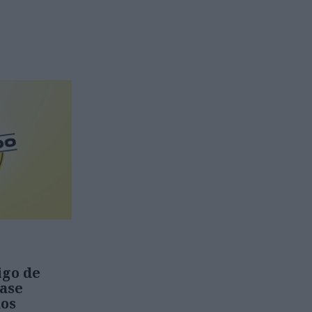
igo de
ase
dos