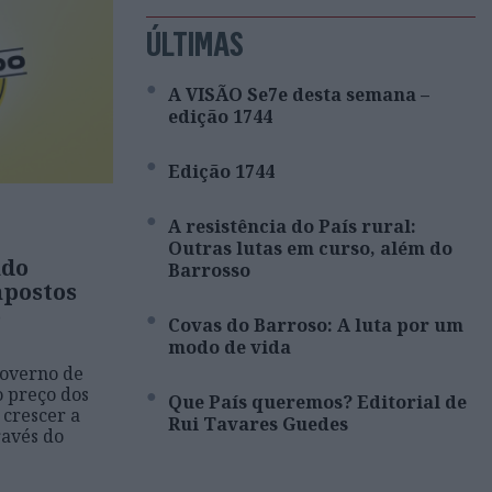
ÚLTIMAS
A VISÃO Se7e desta semana –
edição 1744
Edição 1744
A resistência do País rural:
Outras lutas em curso, além do
ado
Barrosso
mpostos
o
Covas do Barroso: A luta por um
modo de vida
Governo de
o preço dos
Que País queremos? Editorial de
 crescer a
Rui Tavares Guedes
ravés do