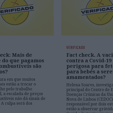
VERIFICADO
eck: Mais de
Fact check. A vac
 do que pagamos
contra a Covid-19
combustíveis são
perigosa para fet
os?
para bebés a ser
amamentados?
ura em que muitos
es estão a trocar o
Helena Soares, investig
lho pelo trabalho
principal do Centro de 
l, a escalada de preços
Doenças Crónicas da Un
stíveis não dá sinais de
Nova de Lisboa (CEDOC)
 A culpa será dos
responsável por dois es
?
estão a observar grávid