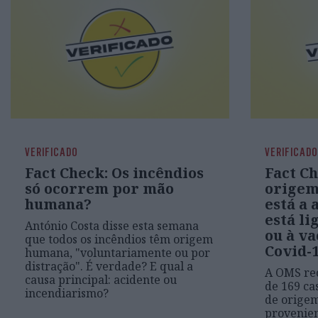
VERIFICADO
VERIFICADO
Fact Check: Os incêndios
Fact Ch
só ocorrem por mão
origem
humana?
está a 
está li
António Costa disse esta semana
ou à va
que todos os incêndios têm origem
Covid-
humana, "voluntariamente ou por
distração". É verdade? E qual a
A OMS rec
causa principal: acidente ou
de 169 ca
incendiarismo?
de orige
provenien