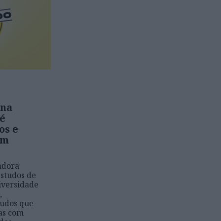
ina
 é
os e
em
adora
Estudos de
iversidade
,
tudos que
as com