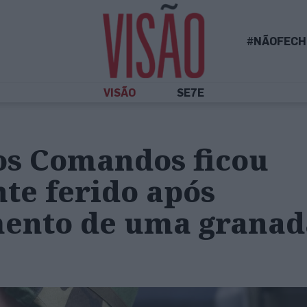
#NÃOFECH
VISÃO
SE7E
os Comandos ficou
te ferido após
ento de uma granad