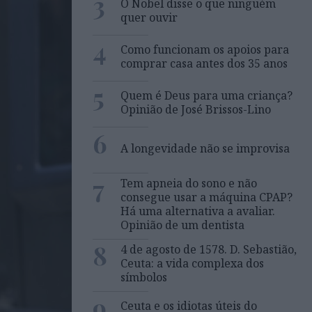
3
O Nobel disse o que ninguém
quer ouvir
4
Como funcionam os apoios para
comprar casa antes dos 35 anos
5
Quem é Deus para uma criança?
Opinião de José Brissos-Lino
6
A longevidade não se improvisa
7
Tem apneia do sono e não
consegue usar a máquina CPAP?
Há uma alternativa a avaliar.
Opinião de um dentista
8
4 de agosto de 1578. D. Sebastião,
Ceuta: a vida complexa dos
símbolos
9
Ceuta e os idiotas úteis do