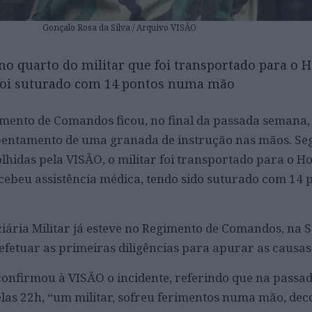
Gonçalo Rosa da Silva / Arquivo VISÃO
no quarto do militar que foi transportado para o H
foi suturado com 14 pontos numa mão
imento de Comandos ficou, no final da passada semana
ebentamento de uma granada de instrução nas mãos. S
hidas pela VISÃO, o militar foi transportado para o Ho
cebeu assistência médica, tendo sido suturado com 14
iciária Militar já esteve no Regimento de Comandos, na 
efetuar as primeiras diligências para apurar as causas
 confirmou à VISÃO o incidente, referindo que na passa
elas 22h, “um militar, sofreu ferimentos numa mão, dec