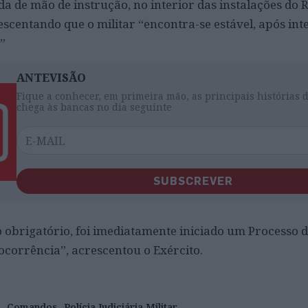
 de mão de instrução, no interior das instalações do 
scentando que o militar “encontra-se estável, após in
”
ANTEVISÃO
Fique a conhecer, em primeira mão, as principais histórias 
chega às bancas no dia seguinte
SUBSCREVER
obrigatório, foi imediatamente iniciado um Processo 
ocorrência”, acrescentou o Exército.
Comandos
Polícia Judiciária Militar