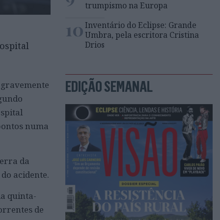
trumpismo na Europa
10
Inventário do Eclipse: Grande
Umbra, pela escritora Cristina
Drios
ospital
EDIÇÃO SEMANAL
, gravemente
egundo
spital
 pontos numa
Serra da
 do acidente.
da quinta-
orrentes de