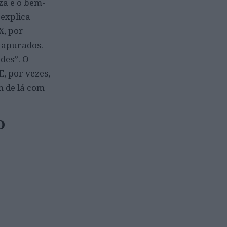
za e o bem-
 explica
X, por
e apurados.
des”. O
, por vezes,
m de lá com
O