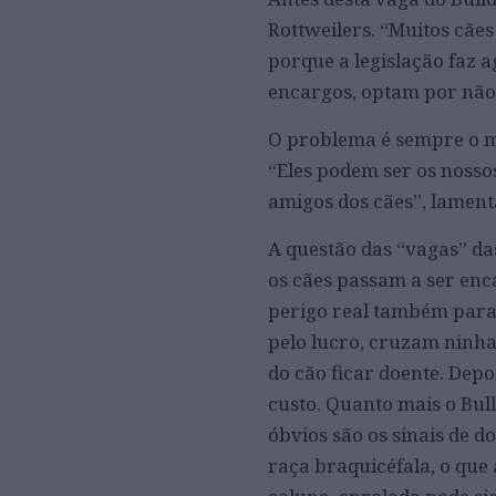
Rottweilers. “Muitos cãe
porque a legislação faz a
encargos, optam por não 
O problema é sempre o m
“Eles podem ser os noss
amigos dos cães”, lament
A questão das “vagas” das
os cães passam a ser en
perigo real também para 
pelo lucro, cruzam ninha
do cão ficar doente. Depo
custo. Quanto mais o Bul
óbvios são os sinais de 
raça braquicéfala, o que 