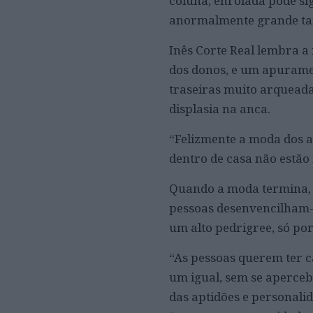
coluna, enrolada pode s
anormalmente grande ta
Inês Corte Real lembra a
dos donos, e um apurame
traseiras muito arquead
displasia na anca.
“Felizmente a moda dos a
dentro de casa não estão 
Quando a moda termina, 
pessoas desenvencilham-s
um alto pedrigree, só po
“As pessoas querem ter c
um igual, sem se aperce
das aptidões e personali