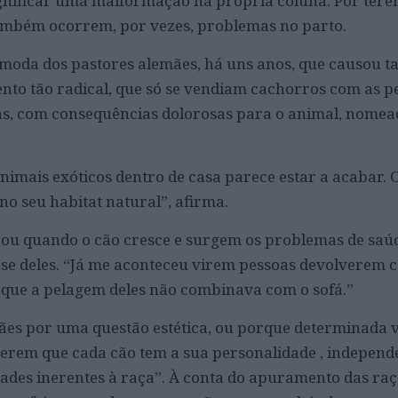
ignificar uma malformação na própria coluna. Por ter
mbém ocorrem, por vezes, problemas no parto.
 moda dos pastores alemães, há uns anos, que causou ta
nto tão radical, que só se vendiam cachorros com as p
as, com consequências dolorosas para o animal, nome
nimais exóticos dentro de casa parece estar a acabar.
no seu habitat natural”, afirma.
ou quando o cão cresce e surgem os problemas de saúd
e deles. “Já me aconteceu virem pessoas devolverem c
rque a pelagem deles não combinava com o sofá.”
ães por uma questão estética, ou porque determinada 
berem que cada cão tem a sua personalidade , indepen
dades inerentes à raça”. À conta do apuramento das raç