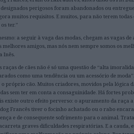
s designados perigosos foram abandonados ou entregue
gora muitos requisitos. E muitos, para não terem todas 
os ter.”
esmo: a seguir à vaga das modas, chegam as vagas de
os melhores amigos, mas nós nem sempre somos os mel
a Inês.
 raças de cães não é só uma questão de “alta imoralida
carados como uma tendência ou um acessório de moda”
o próprio cão. Muitos criadores, movidos pela lógica 
das sem ter em conta a consaguinidade. Há fortes prob
is existe outro efeito perverso: o apuramento da raça a
ldog Francês tiver o focinho achatado ou o rabo encar
doença e de consequente sofrimento para o animal. Trat
acarreta graves dificuldades respiratórias. E a cauda, 