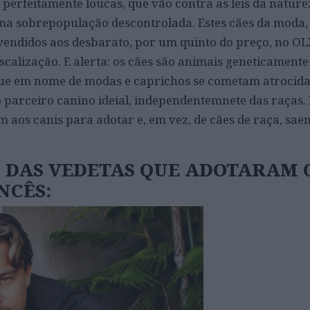
perfeitamente loucas, que vão contra as leis da nature
ma sobrepopulação descontrolada. Estes cães da moda,
endidos aos desbarato, por um quinto do preço, no OL
scalização. E alerta: os cães são animais geneticament
ue em nome de modas e caprichos se cometam atrocida
 parceiro canino ideial, independentemnete das raças. E
m aos canis para adotar e, em vez, de cães de raça, sae
S DAS VEDETAS QUE ADOTARAM 
NCÊS: