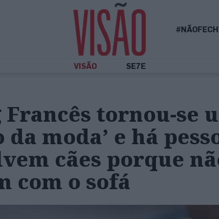
#NÃOFECH
VISÃO
SE7E
g Francês tornou-se 
o da moda’ e há pess
lvem cães porque nã
 com o sofá