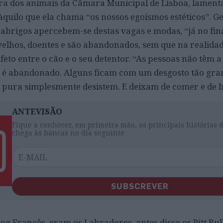
ra dos animais da Câmara Municipal de Lisboa, lament
 àquilo que ela chama “os nossos egoísmos estéticos”. G
 abrigos apercebem-se destas vagas e modas, “já no fina
velhos, doentes e são abandonados, sem que na realidade
feto entre o cão e o seu detentor. “As pessoas não têm 
 é abandonado. Alguns ficam com um desgosto tão gra
 pura simplesmente desistem. E deixam de comer e de b
ANTEVISÃO
Fique a conhecer, em primeira mão, as principais histórias 
chega às bancas no dia seguinte
SUBSCREVER
og Francês, eram os Labradores, antes disso os Pitt Bul