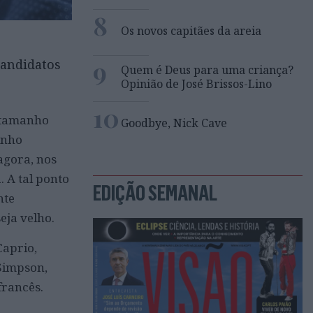
8
Os novos capitães da areia
9
candidatos
Quem é Deus para uma criança?
Opinião de José Brissos-Lino
10
o tamanho
Goodbye, Nick Cave
inho
agora, nos
. A tal ponto
EDIÇÃO SEMANAL
nte
eja velho.
Caprio,
Simpson,
francês.