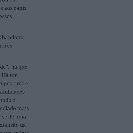
s aos canis
esses
 abandono.
hores
de”, “já que
. Há um
da procura e
abilidades
 todo o
acolado mais
a-se de uma
extensão da