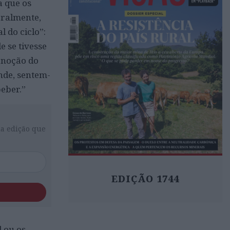
a que os
eralmente,
l do ciclo”:
 se tivesse
a noção do
nde, sentem-
eber.”
da edição que
EDIÇÃO 1744
l ou os