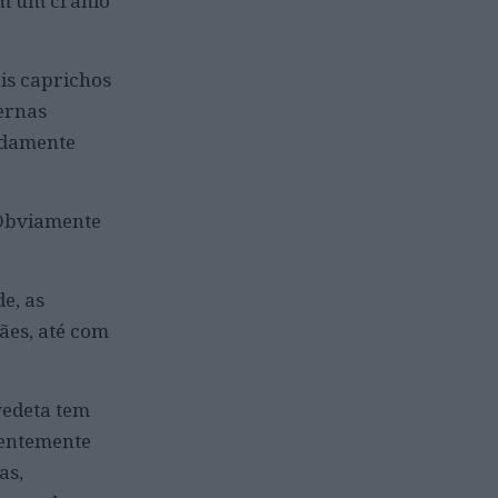
em um crânio
is caprichos
ernas
adamente
 Obviamente
e, as
ães, até com
vedeta tem
dentemente
as,