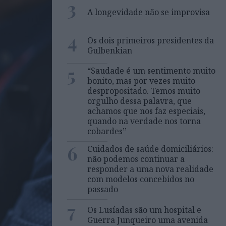
3
A longevidade não se improvisa
4
Os dois primeiros presidentes da
Gulbenkian
5
“Saudade é um sentimento muito
bonito, mas por vezes muito
despropositado. Temos muito
orgulho dessa palavra, que
achamos que nos faz especiais,
quando na verdade nos torna
cobardes’’
6
Cuidados de saúde domiciliários:
não podemos continuar a
responder a uma nova realidade
com modelos concebidos no
passado
7
Os Lusíadas são um hospital e
Guerra Junqueiro uma avenida