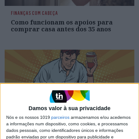
FINANÇAS COM CABEÇA
Como funcionam os apoios para
comprar casa antes dos 35 anos
Damos valor à sua privacidade
Nós e os nossos 1019
parceiros
armazenamos e/ou acedemos
INCERTO MUNDO NOVO
a informações num dispositivo, como cookies, e processamos
À mesa. Opinião de Sofia Santos
dados pessoais, como identificadores únicos e informações
Machado
padrão enviadas por um dispositivo para publicidade e