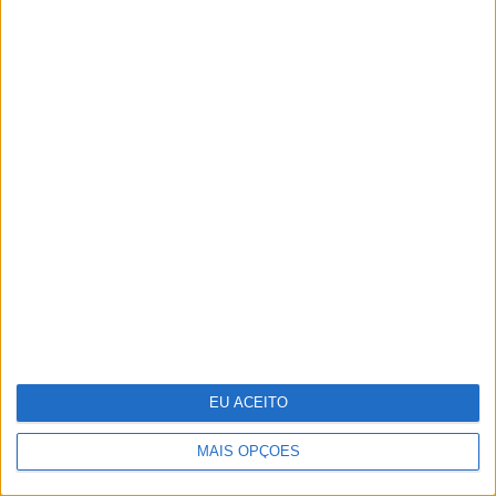
CARAS Decoração: 10 ideias para
transformar o velho em novo
EU ACEITO
MAIS OPÇÕES