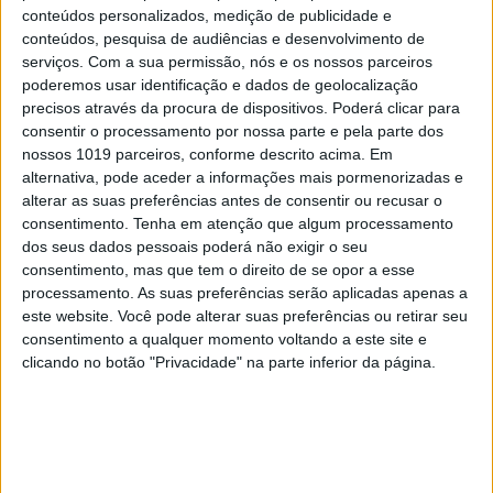
conteúdos personalizados, medição de publicidade e
conteúdos, pesquisa de audiências e desenvolvimento de
serviços.
Com a sua permissão, nós e os nossos parceiros
poderemos usar identificação e dados de geolocalização
precisos através da procura de dispositivos. Poderá clicar para
consentir o processamento por nossa parte e pela parte dos
nossos 1019 parceiros, conforme descrito acima. Em
alternativa, pode aceder a informações mais pormenorizadas e
alterar as suas preferências antes de consentir ou recusar o
consentimento.
Tenha em atenção que algum processamento
dos seus dados pessoais poderá não exigir o seu
consentimento, mas que tem o direito de se opor a esse
processamento. As suas preferências serão aplicadas apenas a
INVENTÁRIO DO ECLIPSE
este website. Você pode alterar suas preferências ou retirar seu
Inventário do Eclipse: Grande
consentimento a qualquer momento voltando a este site e
Umbra, pela escritora Cristina
clicando no botão "Privacidade" na parte inferior da página.
Drios
Se7e