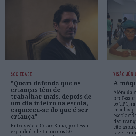
SOCIEDADE
VISÃO JÚNI
"Quem defende que as
A máqu
crianças têm de
Além da m
trabalhar mais, depois de
professora
um dia inteiro na escola,
os TPC, m
esqueceu-se do que é ser
criados p
escolari
criança"
dar tranq
Entrevista a Cesar Bona, professor
cão aspir
espanhol, eleito um dos 50
fazer sum