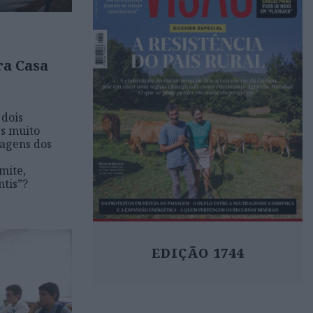
ra Casa
dois
es muito
tagens dos
mite,
ntis”?
EDIÇÃO 1744