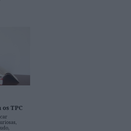
a os TPC
car
uriosas,
udo,