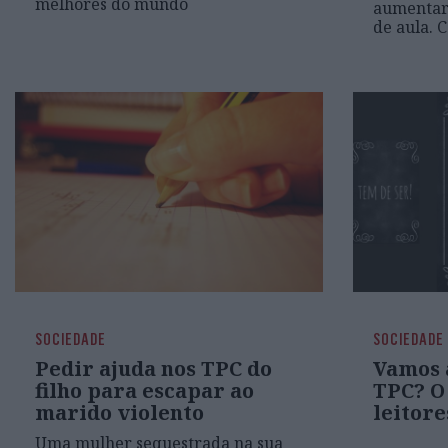
melhores do mundo
aumentar 
de aula. C
SOCIEDADE
SOCIEDADE
Pedir ajuda nos TPC do
Vamos 
filho para escapar ao
TPC? O
marido violento
leitore
Uma mulher sequestrada na sua