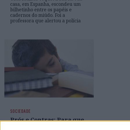
casa, em Espanha, escondeu um
bilhetinho entre os papéis e
cadernos do miúdo. Foi a
professora que alertou a polícia
SOCIEDADE
Prós e Contras: Para que
servem os TPC?