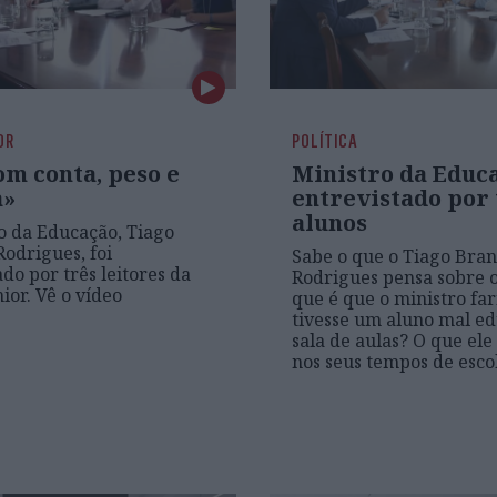
OR
POLÍTICA
om conta, peso e
Ministro da Educ
a»
entrevistado por 
alunos
o da Educação, Tiago
odrigues, foi
Sabe o que o Tiago Bra
do por três leitores da
Rodrigues pensa sobre 
ior. Vê o vídeo
que é que o ministro far
tivesse um aluno mal e
sala de aulas? O que el
nos seus tempos de esco