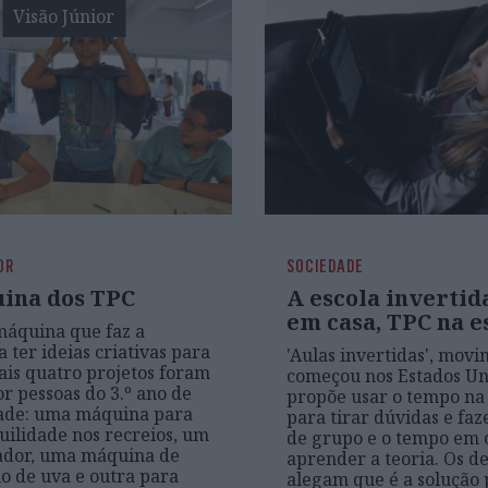
Visão Júnior
OR
SOCIEDADE
ina dos TPC
A escola invertida
em casa, TPC na e
áquina que faz a
 ter ideias criativas para
'Aulas invertidas', mov
ais quatro projetos foram
começou nos Estados Un
or pessoas do 3.º ano de
propõe usar o tempo na 
dade: uma máquina para
para tirar dúvidas e faz
uilidade nos recreios, um
de grupo e o tempo em 
ador, uma máquina de
aprender a teoria. Os d
o de uva e outra para
alegam que é a solução 