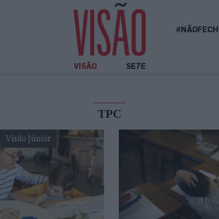
#NÃOFECH
VISÃO
SE7E
TPC
Visão Júnior