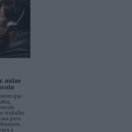
: aulas
scola
imento que
idos,
escola
er trabalho
casa para
efensores,
para a