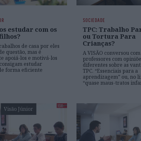
OR
SOCIEDADE
s estudar com os
TPC: Trabalho Pa
filhos?
ou Tortura Para
Crianças?
trabalhos de casa por eles
 de questão, mas é
A VISÃO conversou com 
e apoiá-los e motivá-los
professores com opiniõ
 consigam estudar
diferentes sobre as van
de forma eficiente
TPC. “Essenciais para a
aprendizagem” ou, no li
“quase maus-tratos infa
Visão Júnior