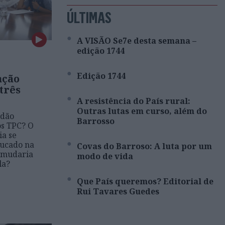
ÚLTIMAS
A VISÃO Se7e desta semana –
edição 1744
Edição 1744
ação
três
A resistência do País rural:
Outras lutas em curso, além do
ndão
Barrosso
os TPC? O
ia se
ducado na
Covas do Barroso: A luta por um
e mudaria
modo de vida
la?
Que País queremos? Editorial de
Rui Tavares Guedes