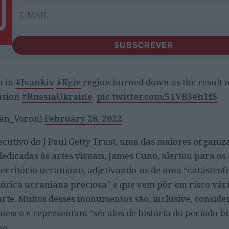
SUBSCREVER
m in
#Ivankiv
#Kyiv
region burned down as the result o
asion
#RussiaUkraine
.
pic.twitter.com/51VB3eh1fS
an_Voron)
February 28, 2022
xecutivo do J Paul Getty Trust, uma das maiores organiz
 dedicadas às artes visuais, James Cuno, alertou para os
território ucraniano, adjetivando-os de uma “catástrofe
clórica ucraniana preciosa” e que vem pôr em risco vár
te. Muitos desses monumentos são, inclusive, conside
esco e representam “séculos de história do período bi
no.