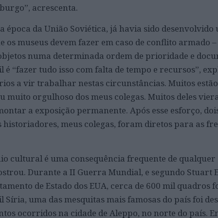
burgo”, acrescenta.
época da União Soviética, já havia sido desenvolvido
ue os museus devem fazer em caso de conflito armado – 
 objetos numa determinada ordem de prioridade e doc
il é “fazer tudo isso com falta de tempo e recursos”, exp
ios a vir trabalhar nestas circunstâncias. Muitos estão
tou muito orgulhoso dos meus colegas. Muitos deles vie
ontar a exposição permanente. Após esse esforço, doi
 historiadores, meus colegas, foram diretos para as fre
io cultural é uma consequência frequente de qualquer
strou. Durante a II Guerra Mundial, e segundo Stuart E
tamento de Estado dos EUA, cerca de 600 mil quadros 
l Síria, uma das mesquitas mais famosas do país foi de
tos ocorridos na cidade de Aleppo, no norte do país. E