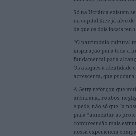
Só na Ucrânia existem se
na capital Kiev já alvo de
de que os dois locais ten
“O património cultural 
inspiração para toda a h
fundamental para alcança
Os ataques à identidade 
acrescenta, que procura,
A Getty reforçou que mui
arbitrária, roubos, negl
e pede, não só que “a n
para “aumentar as proteç
compreensão mais estrut
nossa experiência compa