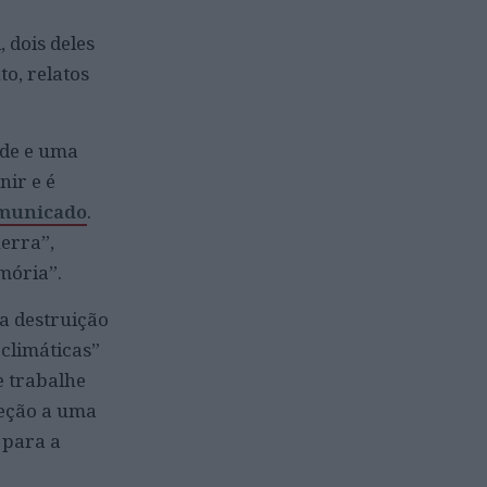
 dois deles
to, relatos
ade e uma
nir e é
municado
.
erra”,
mória”.
a destruição
climáticas”
e trabalhe
reção a uma
 para a