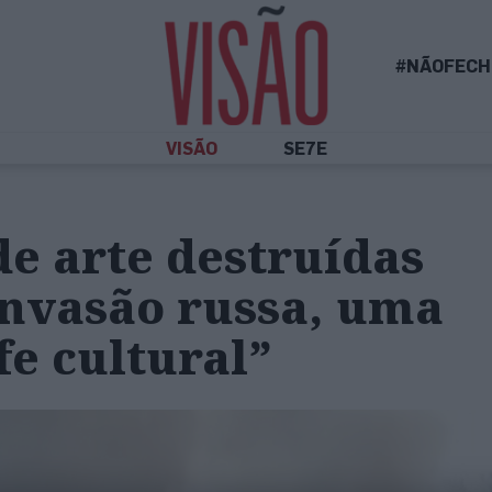
#NÃOFECH
VISÃO
SE7E
de arte destruídas
invasão russa, uma
fe cultural”