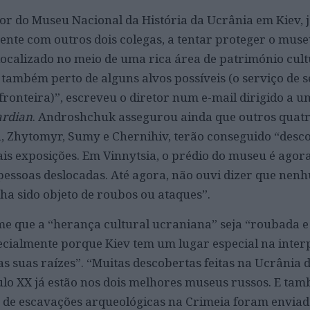
or do Museu Nacional da História da Ucrânia em Kiev, 
nte com outros dois colegas, a tentar proteger o muse
localizado no meio de uma rica área de património cult
s também perto de alguns alvos possíveis (o serviço de
 fronteira)”, escreveu o diretor num e-mail dirigido a 
ardian
. Androshchuk assegurou ainda que outros quat
, Zhytomyr, Sumy e Chernihiv, terão conseguido “desco
ais exposições. Em Vinnytsia, o prédio do museu é agor
essoas deslocadas. Até agora, não ouvi dizer que nen
a sido objeto de roubos ou ataques”.
eme que a “herança cultural ucraniana” seja “roubada e
cialmente porque Kiev tem um lugar especial na inter
 as suas raízes”. “Muitas descobertas feitas na Ucrânia 
éculo XX já estão nos dois melhores museus russos. E ta
s de escavações arqueológicas na Crimeia foram enviad