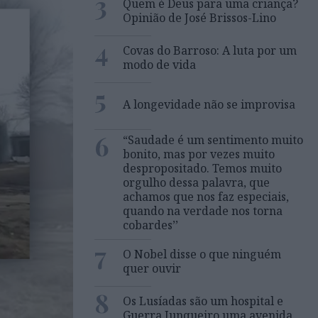
3
Quem é Deus para uma criança?
Opinião de José Brissos-Lino
4
Covas do Barroso: A luta por um
modo de vida
5
A longevidade não se improvisa
6
“Saudade é um sentimento muito
bonito, mas por vezes muito
despropositado. Temos muito
orgulho dessa palavra, que
achamos que nos faz especiais,
quando na verdade nos torna
cobardes’’
7
O Nobel disse o que ninguém
quer ouvir
8
Os Lusíadas são um hospital e
Guerra Junqueiro uma avenida