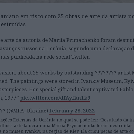
raniano em risco com 25 obras de arte da artista u
destruídas
de arte da autoria de Mariia Primachenko foram destru
avanços russos na Ucrânia, segundo uma declaração d
nas publicada na rede social Twitter.
nvasion, about 25 works by outstanding ???????? artist 
d. The paintings were stored in Ivankiv Museum, Kyiv
erpieces. Her special gift and talent captivated Pablo
n, 1977”
pic.twitter.com/dfAyfkn1k9
??? (@MFA_Ukraine)
February 28, 2022
lações Externas da Ucrânia no qual se pode ler: “Resultado da i
ilhosa artista ucraniana Mariia Prymachenko foram destruídas.
 no museu Ivankiv, na região de Kiev. Ela criou peças de arte c