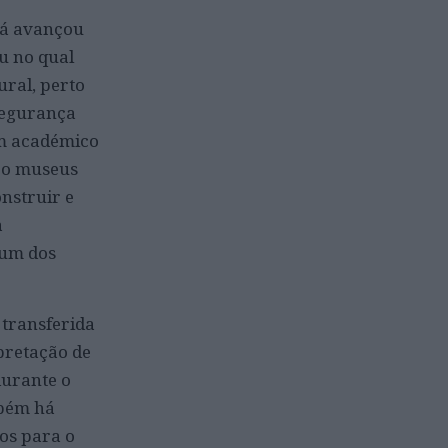
já avançou
u no qual
ural, perto
 segurança
um académico
ro museus
nstruir e
a
hum dos
 transferida
pretação de
durante o
mbém há
os para o