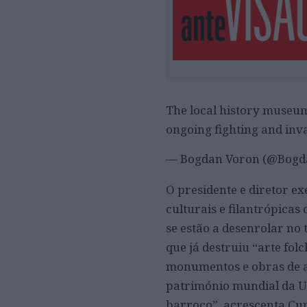
The local history museu
ongoing fighting and inv
— Bogdan Voron (@Bogd
O presidente e diretor e
culturais e filantrópicas
se estão a desenrolar no 
que já destruiu “arte fol
monumentos e obras de ar
património mundial da Un
barroco”, acrescenta Cu