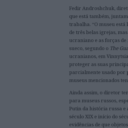
Fedir Androshchuk, diret
que está também, juntame
trabalha. “O museu está 
de três belas igrejas, ma
ucraniano e as forças de
sueco, segundo o
The Gu
ucranianos, em Vinnytsia
proteger as suas princip
parcialmente usado por p
museus mencionados tenh
Ainda assim, o diretor t
para museus russos, espe
Putin da história russa e
século XIX e início do s
evidências de que objeto