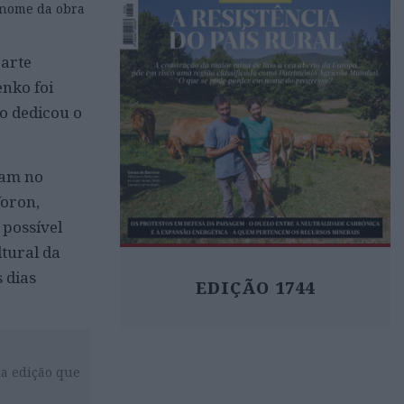
 (nome da obra
 arte
nko foi
o dedicou o
vam no
Voron,
 possível
ltural da
 dias
EDIÇÃO 1744
da edição que