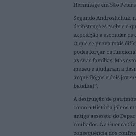
Hermitage em São Peters
Segundo Androshchuk, na 
de instruções “sobre o q
exposição e esconder os
O que se prova mais difíc
podes forçar os funcionár
as suas famílias. Mas es
museu e ajudaram a desm
arqueólogos e dois jovens
batalha)”.
A destruição de patrimón
como a História já nos mo
antigo assessor do Depar
roubados. Na Guerra Civi
consequência dos confron