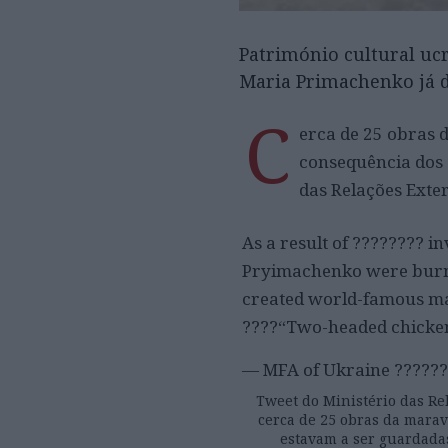
Património cultural uc
Maria Primachenko já 
C
erca de 25 obras 
consequência dos 
das Relações Exter
As a result of ???????? i
Pryimachenko were burne
created world-famous mast
????️“Two-headed chicke
— MFA of Ukraine ?????
Tweet do Ministério das Re
cerca de 25 obras da marav
estavam a ser guardadas