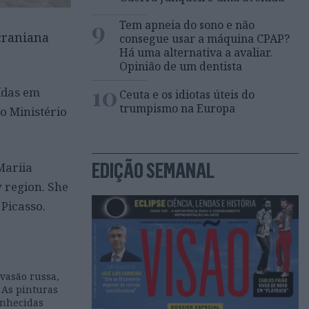
9
Tem apneia do sono e não
craniana
consegue usar a máquina CPAP?
Há uma alternativa a avaliar.
Opinião de um dentista
10
ídas em
Ceuta e os idiotas úteis do
trumpismo na Europa
o Ministério
EDIÇÃO SEMANAL
Mariia
 region. She
 Picasso.
nvasão russa,
 As pinturas
onhecidas