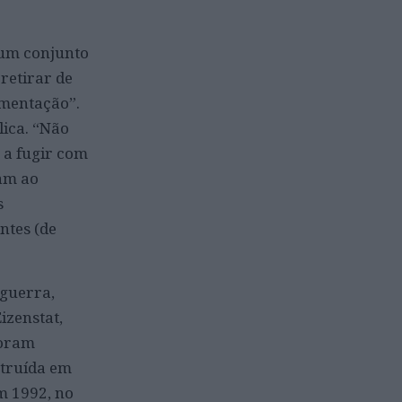
 um conjunto
retirar de
umentação”.
lica. “Não
 a fugir com
ram ao
s
ntes (de
 guerra,
izenstat,
foram
struída em
m 1992, no