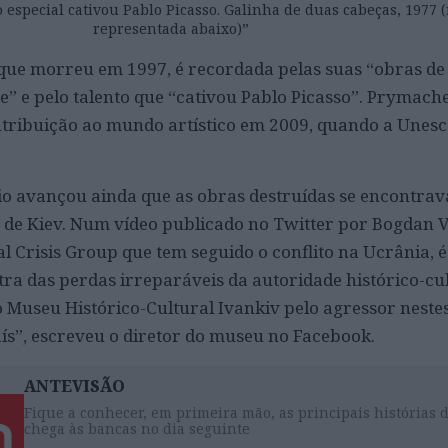
 especial cativou Pablo Picasso. Galinha de duas cabeças, 1977
representada abaixo)”
, que morreu em 1997, é recordada pelas suas “obras de
 e pelo talento que “cativou Pablo Picasso”. Prymache
tribuição ao mundo artístico em 2009, quando a Unesc
io avançou ainda que as obras destruídas se encontra
 de Kiev. Num vídeo publicado no Twitter por Bogdan 
l Crisis Group que tem seguido o conflito na Ucrânia, é
ra das perdas irreparáveis ​​da autoridade histórico-cu
o Museu Histórico-Cultural Ivankiv pelo agressor nestes
aís”, escreveu o diretor do museu no Facebook.
ANTEVISÃO
Fique a conhecer, em primeira mão, as principais histórias 
chega às bancas no dia seguinte