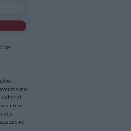
f the
ações
 eventos que
 cultural”
ios outros
rados
zantino ao