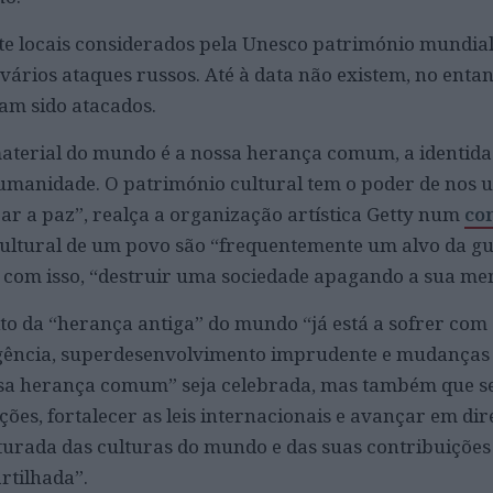
te locais considerados pela Unesco património mundial,
 vários ataques russos. Até à data não existem, no entan
ham sido atacados.
material do mundo é a nossa herança comum, a identid
umanidade. O património cultural tem o poder de nos u
r a paz”, realça a organização artística Getty num
co
cultural de um povo são “frequentemente um alvo da gu
 com isso, “destruir uma sociedade apagando a sua me
to da “herança antiga” do mundo “já está a sofrer com 
igência, superdesenvolvimento imprudente e mudanças 
ossa herança comum” seja celebrada, mas também que s
ões, fortalecer as leis internacionais e avançar em di
urada das culturas do mundo e das suas contribuições
rtilhada”.