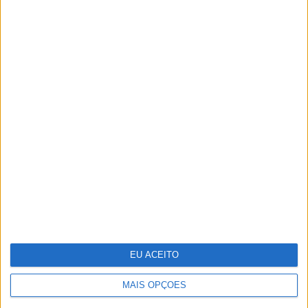
TERMOS E CONDIÇÕES DE UTILIZAÇÃO
POLÍTICA DE PRIVACIDADDE
POLÍTICA DE COOKIES
Copyright © Trust in News. Todos os direitos reservados.
EU ACEITO
MAIS OPÇÕES