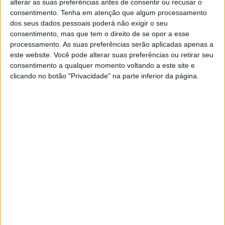
FOTOGRAFIA
alterar as suas preferências antes de consentir ou recusar o
consentimento.
Tenha em atenção que algum processamento
Mulheres militares ucranianas já
dos seus dados pessoais poderá não exigir o seu
não vão precisar de utilizar
consentimento, mas que tem o direito de se opor a esse
uniformes de homens. Veja as
processamento. As suas preferências serão aplicadas apenas a
imagens do teste
este website. Você pode alterar suas preferências ou retirar seu
Há mais de 42 mil mulheres ao serviço das forças
consentimento a qualquer momento voltando a este site e
armadas da Ucrânia, segundo a Agence France-
clicando no botão "Privacidade" na parte inferior da página.
Presse, que combatem com uniformes
masculinos. Mas essa prática está prestes a
chegar ao fim