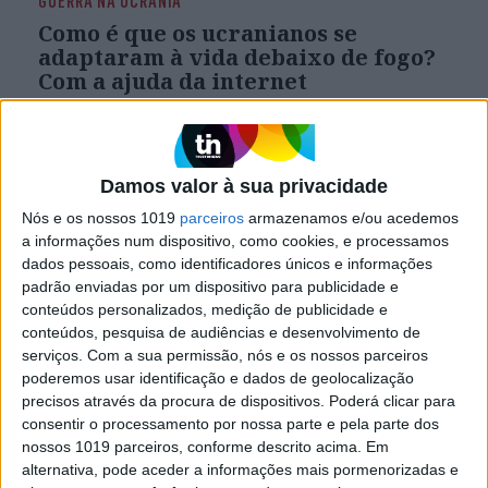
GUERRA NA UCRÂNIA
Como é que os ucranianos se
adaptaram à vida debaixo de fogo?
Com a ajuda da internet
A vida continua na Ucrânia, apesar dos mísseis
que caem com frequência. Saiba como um site
ajudou os ucranianos a gerir a ansiedade de
viver em estado de guerra
Damos valor à sua privacidade
Nós e os nossos 1019
parceiros
armazenamos e/ou acedemos
a informações num dispositivo, como cookies, e processamos
dados pessoais, como identificadores únicos e informações
padrão enviadas por um dispositivo para publicidade e
conteúdos personalizados, medição de publicidade e
conteúdos, pesquisa de audiências e desenvolvimento de
serviços.
Com a sua permissão, nós e os nossos parceiros
poderemos usar identificação e dados de geolocalização
precisos através da procura de dispositivos. Poderá clicar para
consentir o processamento por nossa parte e pela parte dos
nossos 1019 parceiros, conforme descrito acima. Em
alternativa, pode aceder a informações mais pormenorizadas e