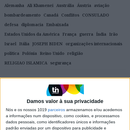
Alemanha
Ali Khamenei
Austrália
Áustria
aviação
bombardeamento
Canadá
Conflitos
CONSULADO
defesa
diplomacia
Embaixada
Estados Unidos da América
França
guerra
Índia
Irão
Israel
Itália
JOSEPH BIDEN
organizações internacionais
política
Polónia
Reino Unido
religião
RELIGIAO ISLAMICA
segurança
CAPA DA EDIÇÃO
Damos valor à sua privacidade
Nós e os nossos 1019
parceiros
armazenamos e/ou acedemos
a informações num dispositivo, como cookies, e processamos
dados pessoais, como identificadores únicos e informações
padrão enviadas por um dispositivo para publicidade e