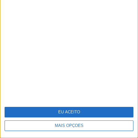
Recorde as melhores imagens da
XXIX Gala dos Globos de Ouro
Técnico e Vinci Energies Portugal
apresentam novo Formula Student
para 2025/2026
EU ACEITO
MAIS OPÇÕES