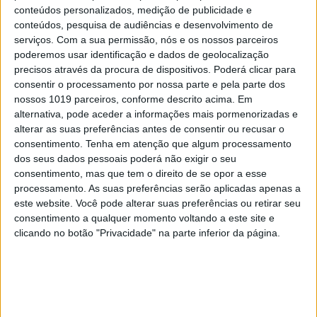
conteúdos personalizados, medição de publicidade e
6
conteúdos, pesquisa de audiências e desenvolvimento de
“Saudade é um sentimento muito bonito, mas por
serviços.
Com a sua permissão, nós e os nossos parceiros
vezes muito despropositado. Temos muito
poderemos usar identificação e dados de geolocalização
orgulho dessa palavra, que achamos que nos faz
precisos através da procura de dispositivos. Poderá clicar para
especiais, quando na verdade nos torna
consentir o processamento por nossa parte e pela parte dos
cobardes’’
nossos 1019 parceiros, conforme descrito acima. Em
7
Os Lusíadas são um hospital e Guerra Junqueiro
alternativa, pode aceder a informações mais pormenorizadas e
uma avenida
alterar as suas preferências antes de consentir ou recusar o
consentimento.
Tenha em atenção que algum processamento
8
dos seus dados pessoais poderá não exigir o seu
4 de agosto de 1578. D. Sebastião, Ceuta: a vida
consentimento, mas que tem o direito de se opor a esse
complexa dos símbolos
processamento. As suas preferências serão aplicadas apenas a
9
este website. Você pode alterar suas preferências ou retirar seu
Os dois primeiros presidentes da Gulbenkian
consentimento a qualquer momento voltando a este site e
clicando no botão "Privacidade" na parte inferior da página.
10
Edição 1744