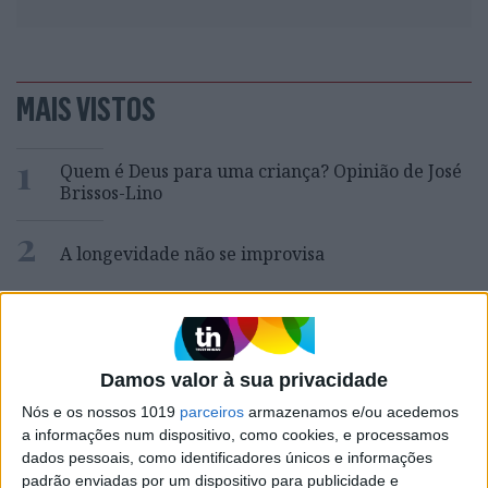
MAIS VISTOS
1
Quem é Deus para uma criança? Opinião de José
Brissos-Lino
2
A longevidade não se improvisa
3
Tem apneia do sono e não consegue usar a
máquina CPAP? Há uma alternativa a avaliar.
Opinião de um dentista
Damos valor à sua privacidade
4
Celebridades que viram os seus vídeos íntimos na
Nós e os nossos 1019
parceiros
armazenamos e/ou acedemos
Internet
a informações num dispositivo, como cookies, e processamos
5
dados pessoais, como identificadores únicos e informações
Covas do Barroso: A luta por um modo de vida
padrão enviadas por um dispositivo para publicidade e