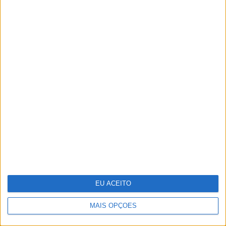
Almodóvar
Pavilhão Julião Sarmento - Quando a
arte se confunde com a vida
EU ACEITO
MAIS OPÇÕES