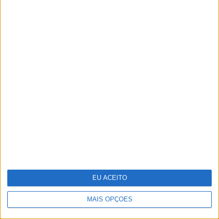
Dia da Criança: 5 sugestões para te
divertires
EU ACEITO
MAIS OPÇÕES