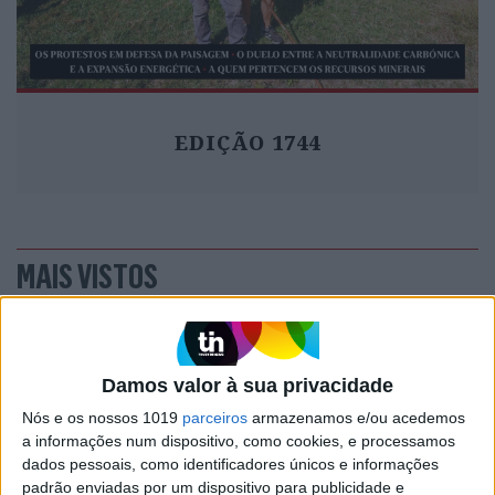
EDIÇÃO 1744
MAIS VISTOS
1
Quem é Deus para uma criança? Opinião de José
Brissos-Lino
Damos valor à sua privacidade
2
Nós e os nossos 1019
parceiros
armazenamos e/ou acedemos
A longevidade não se improvisa
a informações num dispositivo, como cookies, e processamos
dados pessoais, como identificadores únicos e informações
3
Tem apneia do sono e não consegue usar a
padrão enviadas por um dispositivo para publicidade e