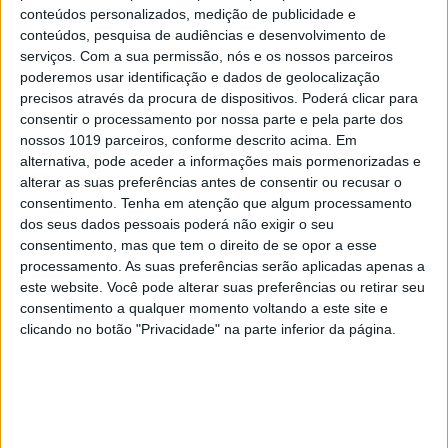
máquina CPAP? Há uma alternativa a avaliar.
conteúdos personalizados, medição de publicidade e
Opinião de um dentista
conteúdos, pesquisa de audiências e desenvolvimento de
4
serviços.
Com a sua permissão, nós e os nossos parceiros
“Saudade é um sentimento muito bonito, mas por
vezes muito despropositado. Temos muito
poderemos usar identificação e dados de geolocalização
orgulho dessa palavra, que achamos que nos faz
precisos através da procura de dispositivos. Poderá clicar para
especiais, quando na verdade nos torna
consentir o processamento por nossa parte e pela parte dos
cobardes’’
nossos 1019 parceiros, conforme descrito acima. Em
alternativa, pode aceder a informações mais pormenorizadas e
5
Os Lusíadas são um hospital e Guerra Junqueiro
alterar as suas preferências antes de consentir ou recusar o
uma avenida
consentimento.
Tenha em atenção que algum processamento
dos seus dados pessoais poderá não exigir o seu
6
4 de agosto de 1578. D. Sebastião, Ceuta: a vida
consentimento, mas que tem o direito de se opor a esse
complexa dos símbolos
processamento. As suas preferências serão aplicadas apenas a
este website. Você pode alterar suas preferências ou retirar seu
7
consentimento a qualquer momento voltando a este site e
Celebridades que viram os seus vídeos íntimos na
clicando no botão "Privacidade" na parte inferior da página.
Internet
8
Covas do Barroso: A luta por um modo de vida
9