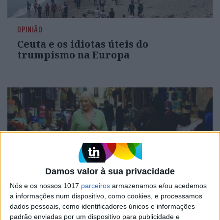
OPINIÃO
Ceuta e os idiotas úteis do
trumpismo na Europa
Damos valor à sua privacidade
Nós e os nossos 1017
parceiros
armazenamos e/ou acedemos
a informações num dispositivo, como cookies, e processamos
CULTURA
EXCLUSIVO
dados pessoais, como identificadores únicos e informações
“Calle Málaga”: Carmen Maura põe
padrão enviadas por um dispositivo para publicidade e