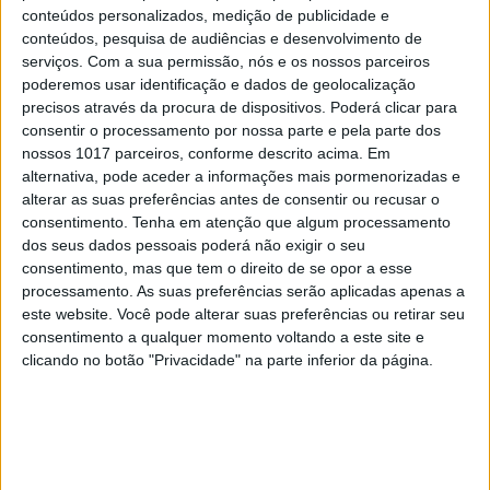
a velhice nua e o cinema em sentido
conteúdos personalizados, medição de publicidade e
conteúdos, pesquisa de audiências e desenvolvimento de
serviços.
Com a sua permissão, nós e os nossos parceiros
poderemos usar identificação e dados de geolocalização
precisos através da procura de dispositivos. Poderá clicar para
consentir o processamento por nossa parte e pela parte dos
nossos 1017 parceiros, conforme descrito acima. Em
alternativa, pode aceder a informações mais pormenorizadas e
alterar as suas preferências antes de consentir ou recusar o
consentimento.
Tenha em atenção que algum processamento
dos seus dados pessoais poderá não exigir o seu
consentimento, mas que tem o direito de se opor a esse
processamento. As suas preferências serão aplicadas apenas a
este website. Você pode alterar suas preferências ou retirar seu
OPINIÃO
consentimento a qualquer momento voltando a este site e
Carta aberta: Hospitais para as
clicando no botão "Privacidade" na parte inferior da página.
Misericórdias: pragmatismo ou
obsessão ideológica?