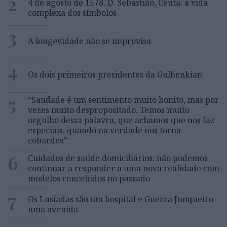
2
4 de agosto de 1578. D. Sebastião, Ceuta: a vida
complexa dos símbolos
3
A longevidade não se improvisa
4
Os dois primeiros presidentes da Gulbenkian
5
“Saudade é um sentimento muito bonito, mas por
vezes muito despropositado. Temos muito
orgulho dessa palavra, que achamos que nos faz
especiais, quando na verdade nos torna
cobardes’’
6
Cuidados de saúde domiciliários: não podemos
continuar a responder a uma nova realidade com
modelos concebidos no passado
7
Os Lusíadas são um hospital e Guerra Junqueiro
uma avenida