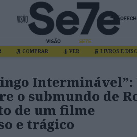
#NÃOFECH
VISÃO
SE7E
R
COMPRAR
VER
LIVROS E DIS
ngo Interminável”:
bre o submundo de 
to de um filme
o e trágico