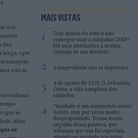
us
MAIS VISTAS
m trio.
1
Tem apneia do sono e não
 mantém
consegue usar a máquina CPAP?
m das
Há uma alternativa a avaliar.
Opinião de um dentista
 longa, opte
2
 personagem
A longevidade não se improvisa
 mas não se
3
4 de agosto de 1578. D. Sebastião,
Ceuta: a vida complexa dos
eorrealismo
símbolos
o tempo
4
“Saudade é um sentimento muito
e o que se
bonito, mas por vezes muito
despropositado. Temos muito
dade. Além
orgulho dessa palavra, que
 que se
achamos que nos faz especiais,
quando na verdade nos torna