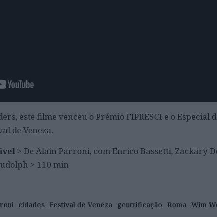
s, este filme venceu o Prémio FIPRESCI e o Especial d
val de Veneza.
ável
> De Alain Parroni, com Enrico Bassetti, Zackary D
 Rudolph > 110 min
rroni
cidades
Festival de Veneza
gentrificação
Roma
Wim W