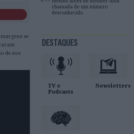
mesmo antes de atender uma
chamada de um número
desconhecido
s margens se
DESTAQUES
ficaram
ão de nos
TV e
Newsletters
Podcasts