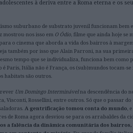
dolescentes à deriva entre a Roma eterna e os se
ealismo suburbano de substrato juvenil funcionam bem e
z mostrou-nos isso em
O Ódio
, filme que ainda hoje se
para o cinema que aborda a vida dos bairros à marge
seja também por isso que Alain Parroni, na sua primeira
mesmo tempo que se individualiza, funciona bem como
o é Paris, Itália não é França, os (sub)mundos tocam-se
os habitats são outros.
crever
Um Domingo Interminável
na descendência do n
ica, Visconti, Rossellini, entre outros. Só que o passar d
saladoras.
A gentrificação tomou conta do mundo
, 
es de Roma agora desviou-se para os arrabaldes da ci
s a falência da dinâmica comunitária dos bairros,