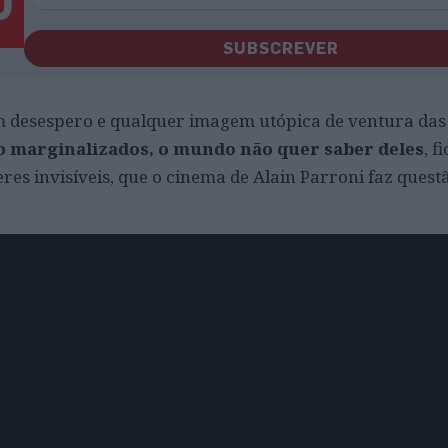
SUBSCREVER
em desespero e qualquer imagem utópica de ventura da
o marginalizados, o mundo não quer saber deles
, 
eres invisíveis, que o cinema de Alain Parroni faz quest