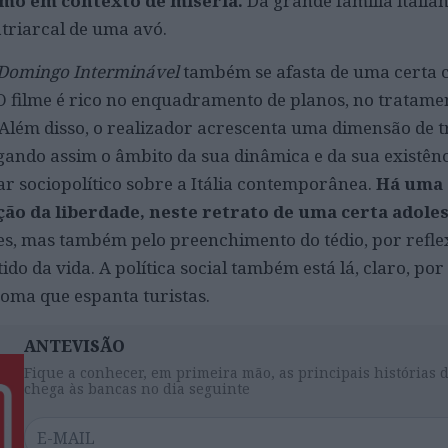
mo em contexto de miséria.
Da grande família italia
triarcal de uma avó.
Domingo Interminável
também se afasta de uma certa 
O filme é rico no enquadramento de planos, no tratamen
. Além disso, o realizador acrescenta uma dimensão de 
ando assim o âmbito da sua dinâmica e da sua existênc
ar sociopolítico sobre a Itália contemporânea.
Há uma
ção da liberdade, neste retrato de uma certa adole
es, mas também pelo preenchimento do tédio, por refle
tido da vida. A política social também está lá, claro, po
Roma que espanta turistas.
ANTEVISÃO
Fique a conhecer, em primeira mão, as principais histórias 
chega às bancas no dia seguinte