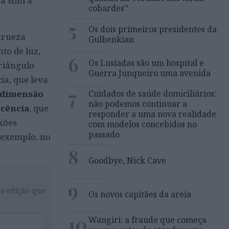
na sobra
cobardes’’
5
Os dois primeiros presidentes da
crueza
Gulbenkian
to de luz,
6
Os Lusíadas são um hospital e
triângulo
Guerra Junqueiro uma avenida
ia, que leva
7
 dimensão
Cuidados de saúde domiciliários:
não podemos continuar a
scência
, que
responder a uma nova realidade
xões
com modelos concebidos no
passado
r exemplo, no
8
Goodbye, Nick Cave
9
da edição que
Os novos capitães da areia
10
Wangiri: a fraude que começa