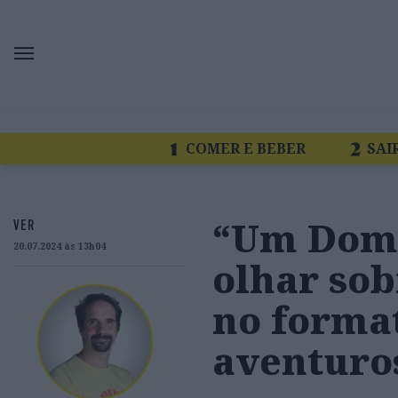
COMER E BEBER
SAI
“Um Domi
VER
20.07.2024 às 13h04
olhar so
no forma
aventuros