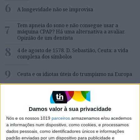
6
A longevidade não se improvisa
7
Tem apneia do sono e não consegue usar a
máquina CPAP? Há uma alternativa a avaliar.
Opinião de um dentista
8
4 de agosto de 1578. D. Sebastião, Ceuta: a vida
complexa dos símbolos
9
Ceuta e os idiotas úteis do trumpismo na Europa
10
Inventário do Eclipse: Grande Umbra, pela
escritora Cristina Drios
Damos valor à sua privacidade
Nós e os nossos 1019
parceiros
armazenamos e/ou acedemos
MAIS NA VISÃO
a informações num dispositivo, como cookies, e processamos
dados pessoais, como identificadores únicos e informações
padrão enviadas por um dispositivo para publicidade e