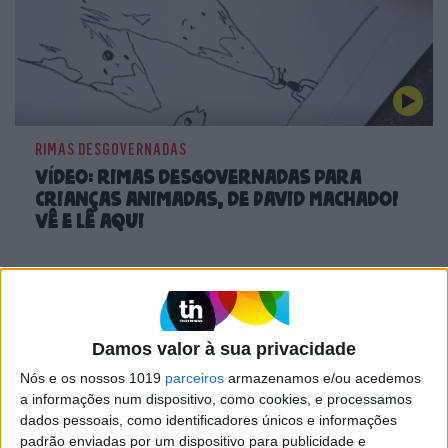
RIMAS DESGOVERNADAS
Vídeo: rimas desgovernadas para
crianças animadas, de David Machado!
Vê e lê aqui
CAPA DA EDIÇÃO
Damos valor à sua privacidade
Nós e os nossos 1019
parceiros
armazenamos e/ou acedemos
a informações num dispositivo, como cookies, e processamos
dados pessoais, como identificadores únicos e informações
padrão enviadas por um dispositivo para publicidade e