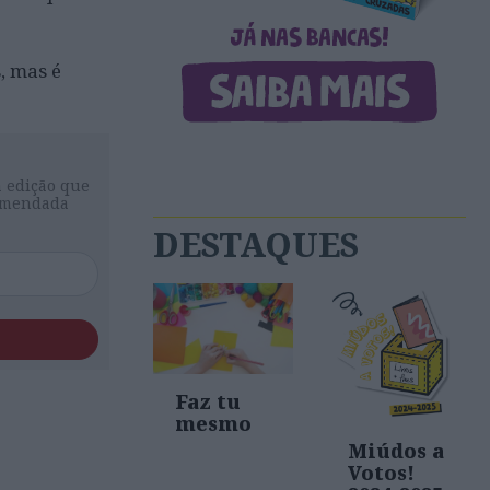
, mas é
a edição que
comendada
DESTAQUES
Faz tu
mesmo
Miúdos a
Votos!