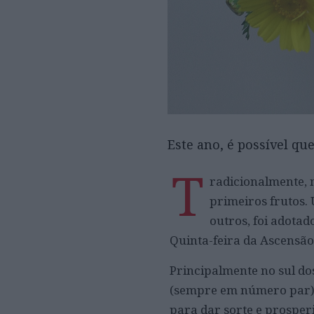
Este ano, é possível qu
T
radicionalmente, n
primeiros frutos. 
outros, foi adotad
Quinta-feira da Ascensão 
Principalmente no sul dos
(sempre em número par) q
para dar sorte e prosper