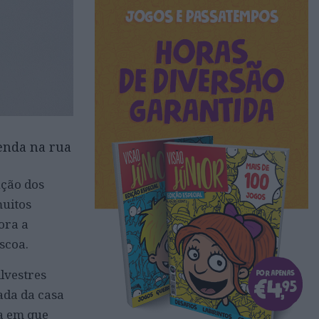
venda na rua
nção dos
muitos
ora a
scoa.
lvestres
ada da casa
ra em que