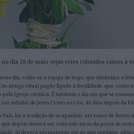
e no dia 18 de maio vejas estes coloridos ramos à 
este dia, colhe-se a espiga de trigo, que simboliza a bê
Um antigo ritual pagão ligado à fertilidade, que, como 
o pela Igreja católica. É também o dia em que se comem
(ou subida) de Jesus Cristo ao Céu, 40 dias depois da Pá
 País, há a tradição de se apanhar um ramo de flores si
ue depois deverá ser colocado atrás da porta de entr
idade. Aí deverá permanecer até ao ano seguinte, altu