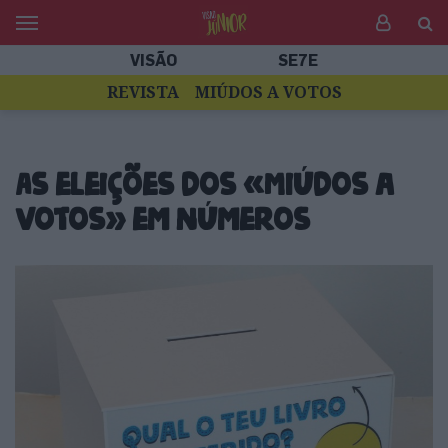
VISÃO
SE7E
REVISTA
MIÚDOS A VOTOS
As eleições dos «Miúdos a
Votos» em números