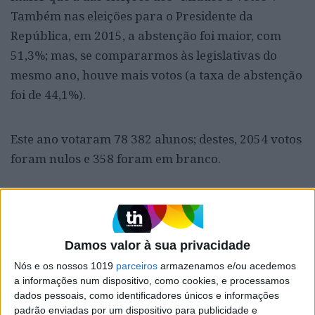
Também nas eleições para o Presidente da
República, em 2015, a abstenção foi maior, com
51,3%; mas, se compararmos às legislativas do
mesmo ano, houve mais votos (a taxa de abstenção
foi de 44,1%).
Este ano votaram 78 382 alunos; destes, 2054 votos
foram nulos e 358 foram em branco.
Damos valor à sua privacidade
Nós e os nossos 1019
parceiros
armazenamos e/ou acedemos
a informações num dispositivo, como cookies, e processamos
dados pessoais, como identificadores únicos e informações
padrão enviadas por um dispositivo para publicidade e