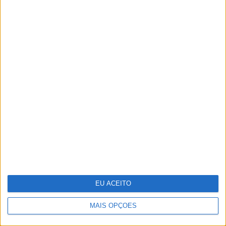
As mudanças físicas de Letizia Ortiz
Vasco Futscher - O mundo inteiro em
cada forma
EU ACEITO
MAIS OPÇÕES