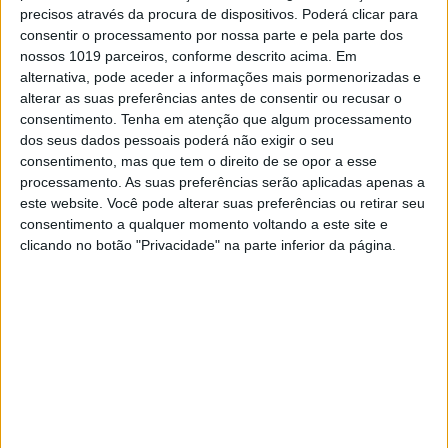
As caixas dos televisores The Sero, The Serif e
precisos através da procura de dispositivos. Poderá clicar para
The Frame vão passar a fazer parte de uma
consentir o processamento por nossa parte e pela parte dos
iniciativa ecológica da marca coreana
nossos 1019 parceiros, conforme descrito acima. Em
alternativa, pode aceder a informações mais pormenorizadas e
alterar as suas preferências antes de consentir ou recusar o
consentimento.
Tenha em atenção que algum processamento
Exame Informática
dos seus dados pessoais poderá não exigir o seu
consentimento, mas que tem o direito de se opor a esse
processamento. As suas preferências serão aplicadas apenas a
este website. Você pode alterar suas preferências ou retirar seu
consentimento a qualquer momento voltando a este site e
clicando no botão "Privacidade" na parte inferior da página.
EXAME INFORMÁTICA
The Sero: a TV que roda chega a
Portugal no Verão
O televisor do Samsung que funciona como um
espelho do telemóvel custará cerca de €1500.