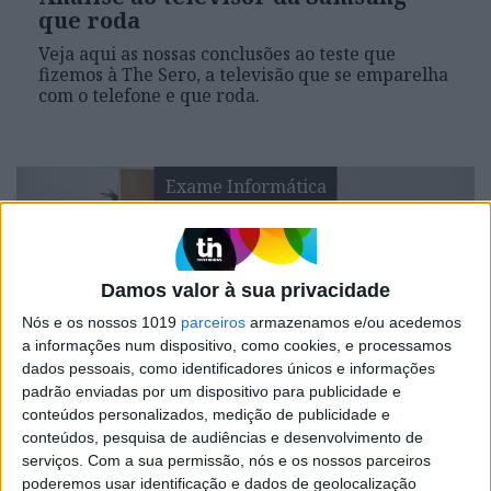
que roda
Veja aqui as nossas conclusões ao teste que
fizemos à The Sero, a televisão que se emparelha
com o telefone e que roda.
Exame Informática
Damos valor à sua privacidade
Nós e os nossos 1019
parceiros
armazenamos e/ou acedemos
a informações num dispositivo, como cookies, e processamos
dados pessoais, como identificadores únicos e informações
padrão enviadas por um dispositivo para publicidade e
EXAME INFORMÁTICA
conteúdos personalizados, medição de publicidade e
conteúdos, pesquisa de audiências e desenvolvimento de
Embalagens de TVs lifestyle da
serviços.
Com a sua permissão, nós e os nossos parceiros
Samsung vão ganhar segunda vida
poderemos usar identificação e dados de geolocalização