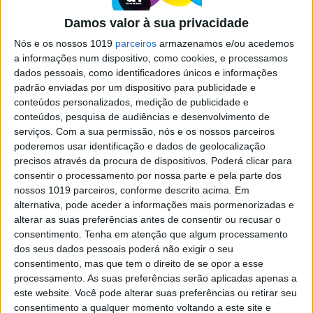
Análise Sennheiser Momentum TW
4 e JBL Soundgear Sense: Do bom e
Damos valor à sua privacidade
do melhor
Nós e os nossos 1019
parceiros
armazenamos e/ou acedemos
Está à procura de uns auriculares sem fios
a informações num dispositivo, como cookies, e processamos
novos? Aqui testamos duas opções: uma mais
dados pessoais, como identificadores únicos e informações
requintada e avançada com os Sennheiser
padrão enviadas por um dispositivo para publicidade e
Momentum TW 4; e outra mais dedicada para os
conteúdos personalizados, medição de publicidade e
desportistas com os JBL Soundgear Sense
conteúdos, pesquisa de audiências e desenvolvimento de
serviços.
Com a sua permissão, nós e os nossos parceiros
poderemos usar identificação e dados de geolocalização
precisos através da procura de dispositivos. Poderá clicar para
consentir o processamento por nossa parte e pela parte dos
nossos 1019 parceiros, conforme descrito acima. Em
SITES DO GRUPO TRUST IN NEWS
alternativa, pode aceder a informações mais pormenorizadas e
alterar as suas preferências antes de consentir ou recusar o
consentimento.
Tenha em atenção que algum processamento
dos seus dados pessoais poderá não exigir o seu
Visão
Visão Se7e
consentimento, mas que tem o direito de se opor a esse
processamento. As suas preferências serão aplicadas apenas a
este website. Você pode alterar suas preferências ou retirar seu
consentimento a qualquer momento voltando a este site e