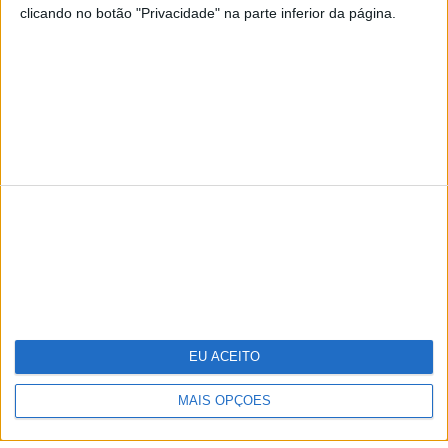
clicando no botão "Privacidade" na parte inferior da página.
TERMOS E CONDIÇÕES DE UTILIZAÇÃO
POLÍTICA DE PRIVACIDADDE
POLÍTICA DE COOKIES
Copyright © Trust in News. Todos os direitos reservados.
EU ACEITO
MAIS OPÇÕES