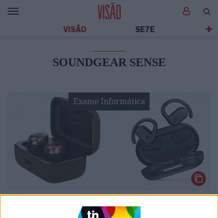
VISÃO
SE7E
SOUNDGEAR SENSE
Exame Informática
EXAME INFORMÁTICA
EXCLUSIVO