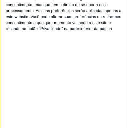
consentimento, mas que tem o direito de se opor a esse
processamento. As suas preferências serão aplicadas apenas a
este website. Você pode alterar suas preferências ou retirar seu
consentimento a qualquer momento voltando a este site e
clicando no botão "Privacidade" na parte inferior da página.
SOCIEDADE
Nova atualização do Facebook
restaura feed cronológico
A empresa de Mark Zuckerberg está a voltar às
suas origens, ao restaurar o feed de publicações
por ordem cronológica no Facebook, para que os
utilizadores acompanhem mais facilmente as
publicações dos amigos
Exame Informática