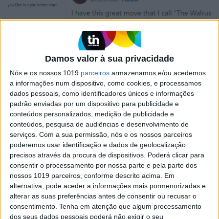
Damos valor à sua privacidade
Nós e os nossos 1019
parceiros
armazenamos e/ou acedemos
EXAME INFORMÁTICA
a informações num dispositivo, como cookies, e processamos
Musk quer lutar com Zuckerberg
dados pessoais, como identificadores únicos e informações
numa jaula. Desafio já foi aceite
padrão enviadas por um dispositivo para publicidade e
O que parecia uma piada do dono do Twitter
conteúdos personalizados, medição de publicidade e
escalou rapidamente e o líder da Meta parece
conteúdos, pesquisa de audiências e desenvolvimento de
pronto para o combate
serviços.
Com a sua permissão, nós e os nossos parceiros
poderemos usar identificação e dados de geolocalização
precisos através da procura de dispositivos. Poderá clicar para
consentir o processamento por nossa parte e pela parte dos
nossos 1019 parceiros, conforme descrito acima. Em
alternativa, pode aceder a informações mais pormenorizadas e
alterar as suas preferências antes de consentir ou recusar o
consentimento.
Tenha em atenção que algum processamento
dos seus dados pessoais poderá não exigir o seu