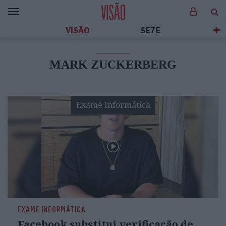
VISÃO
SE7E
MARK ZUCKERBERG
Exame Informática
EXAME INFORMÁTICA
Facebook substitui verificação de