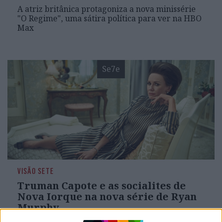
A atriz britânica protagoniza a nova minissérie
"O Regime", uma sátira política para ver na HBO
Max
Se7e
VISÃO SETE
Truman Capote e as socialites de
Nova Iorque na nova série de Ryan
Murphy