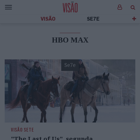
VISÃO
SE7E
HBO MAX
Se7e
VISÃO SETE
"The Last of Us", segunda