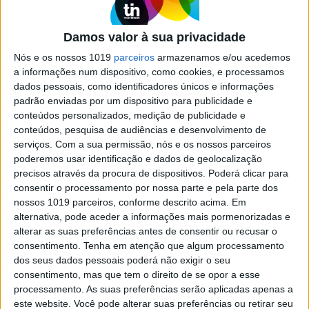
Com um elenco de atrizes de luxo, a segunda
temporada da série antológica de Ryan Murphy
revela-nos os segredos da alta sociedade nova-
Damos valor à sua privacidade
iorquina. "Feud: Capote vs. The Swans" está
disponível na HBO Max
Nós e os nossos 1019
parceiros
armazenamos e/ou acedemos
a informações num dispositivo, como cookies, e processamos
dados pessoais, como identificadores únicos e informações
padrão enviadas por um dispositivo para publicidade e
Se7e
conteúdos personalizados, medição de publicidade e
conteúdos, pesquisa de audiências e desenvolvimento de
serviços.
Com a sua permissão, nós e os nossos parceiros
poderemos usar identificação e dados de geolocalização
precisos através da procura de dispositivos. Poderá clicar para
consentir o processamento por nossa parte e pela parte dos
nossos 1019 parceiros, conforme descrito acima. Em
alternativa, pode aceder a informações mais pormenorizadas e
alterar as suas preferências antes de consentir ou recusar o
consentimento.
Tenha em atenção que algum processamento
VISÃO SETE
dos seus dados pessoais poderá não exigir o seu
“True Detective: Night Country”:
consentimento, mas que tem o direito de se opor a esse
Morte e mistério no Polo Norte
processamento. As suas preferências serão aplicadas apenas a
este website. Você pode alterar suas preferências ou retirar seu