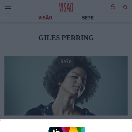
VISÃO
SE7E
GILES PERRING
Se7e
VISÃO SETE
Aline Frazão: o som de uma nova