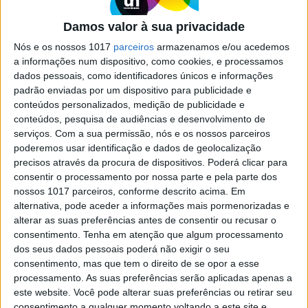
Angola
Damos valor à sua privacidade
A cantora angolana Aline Frazão apresenta um
novo espetáculo, inspirado no recente trabalho
Nós e os nossos 1017
parceiros
armazenamos e/ou acedemos
Insular. Esta sexta-feira, 14, no Teatro Tivoli, em
a informações num dispositivo, como cookies, e processamos
Lisboa, no sábado, 15, na Casa da Música, no
dados pessoais, como identificadores únicos e informações
Porto, e, no final do mês, em Coimbra e Ponta
padrão enviadas por um dispositivo para publicidade e
Delgada
conteúdos personalizados, medição de publicidade e
conteúdos, pesquisa de audiências e desenvolvimento de
serviços.
Com a sua permissão, nós e os nossos parceiros
poderemos usar identificação e dados de geolocalização
precisos através da procura de dispositivos. Poderá clicar para
consentir o processamento por nossa parte e pela parte dos
SITES DO GRUPO TRUST IN NEWS
nossos 1017 parceiros, conforme descrito acima. Em
alternativa, pode aceder a informações mais pormenorizadas e
alterar as suas preferências antes de consentir ou recusar o
consentimento.
Tenha em atenção que algum processamento
Visão
Visão Se7e
dos seus dados pessoais poderá não exigir o seu
consentimento, mas que tem o direito de se opor a esse
processamento. As suas preferências serão aplicadas apenas a
este website. Você pode alterar suas preferências ou retirar seu
consentimento a qualquer momento voltando a este site e