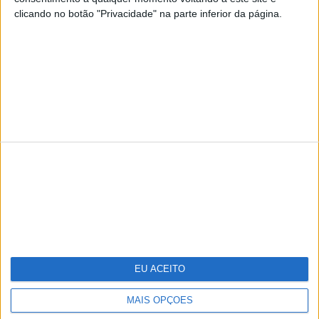
clicando no botão "Privacidade" na parte inferior da página.
TERMOS E CONDIÇÕES DE UTILIZAÇÃO
POLÍTICA DE PRIVACIDADDE
POLÍTICA DE COOKIES
Copyright © Trust in News. Todos os direitos reservados.
EU ACEITO
MAIS OPÇÕES