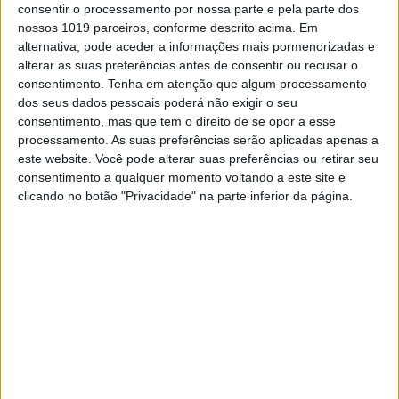
consentir o processamento por nossa parte e pela parte dos
nossos 1019 parceiros, conforme descrito acima. Em
alternativa, pode aceder a informações mais pormenorizadas e
alterar as suas preferências antes de consentir ou recusar o
consentimento.
Tenha em atenção que algum processamento
dos seus dados pessoais poderá não exigir o seu
consentimento, mas que tem o direito de se opor a esse
processamento. As suas preferências serão aplicadas apenas a
este website. Você pode alterar suas preferências ou retirar seu
MUNDO
consentimento a qualquer momento voltando a este site e
Breivik perde processo contra
clicando no botão "Privacidade" na parte inferior da página.
Estado norueguês por tratamento
desumano
O extremista de direita norueguês Anders
Behring Breivik, que matou 77 pessoas em 2011,
perdeu o novo processo judicial que interpôs
contra o Estado norueguês por tratamento
desumano, segundo a decisão hoje emitida pelo
tribunal de Oslo