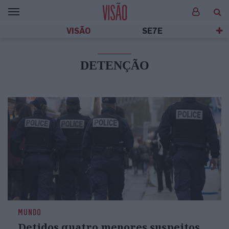
VISÃO
SE7E
DETENÇÃO
MUNDO
Detidos quatro menores suspeitos