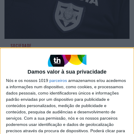
SOCIEDADE
Detido farmacêutico por burlar
idosos para alimentar vício do jogo
Um farmacêutico foi detido em flagrante, na
Damos valor à sua privacidade
capital, por se apoderar de cartões de débito de
Nós e os nossos 1019
parceiros
armazenamos e/ou acedemos
idosos. Com 33 anos, o suspeito terá levantado
mais de 20 mil euros, para pagar vício do jogo e
a informações num dispositivo, como cookies, e processamos
até comprar um carro. O tribunal deixou-o ir
dados pessoais, como identificadores únicos e informações
para casa, com apresentações quinzenais às
padrão enviadas por um dispositivo para publicidade e
autoridades
conteúdos personalizados, medição de publicidade e
conteúdos, pesquisa de audiências e desenvolvimento de
serviços.
Com a sua permissão, nós e os nossos parceiros
poderemos usar identificação e dados de geolocalização
precisos através da procura de dispositivos. Poderá clicar para