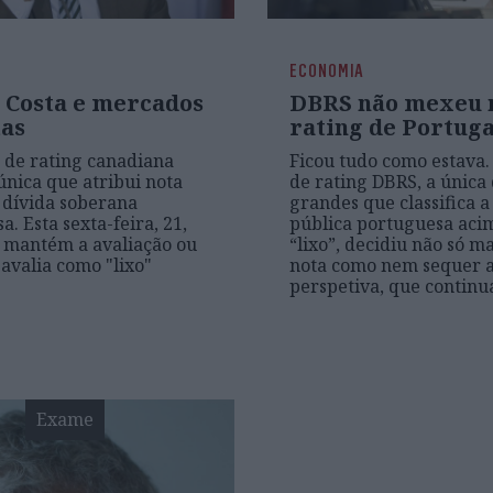
ECONOMIA
: Costa e mercados
DBRS não mexeu 
tas
rating de Portuga
 de rating canadiana
Ficou tudo como estava.
única que atribui nota
de rating DBRS, a única
à dívida soberana
grandes que classifica a
. Esta sexta-feira, 21,
pública portuguesa aci
 mantém a avaliação ou
“lixo”, decidiu não só m
 avalia como "lixo"
nota como nem sequer a
perspetiva, que continua
Exame