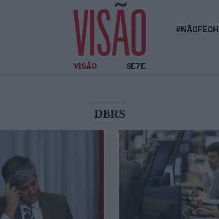
#NÃOFECH
VISÃO
SE7E
DBRS