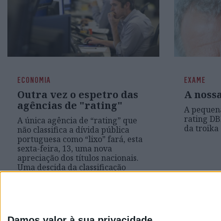
ECONOMIA
EXAME
Outra vez o espetro das
A noss
agências de "rating"
A pequen
rating DB
A única agência de “rating” que
da troika
não classifica a dívida pública
portuguesa como “lixo” fará, esta
sexta-feira, 13, uma nova
apreciação dos títulos nacionais.
Uma descida da classificação
cortará ao País o acesso ao
financiamento do Banco Central
Europeu
Damos valor à sua privacidade