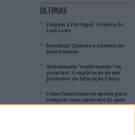
ÚLTIMAS
Viagem a Portugal. Crónica de
Luís Leite
Spoofing: Quando o número do
banco mente
Abdominais “tradicionais” ou
prancha? A explicação de um
professor de Educação Física
Como funcionam os apoios para
comprar casa antes dos 35 anos
À mesa. Opinião de Sofia Santos
Machado