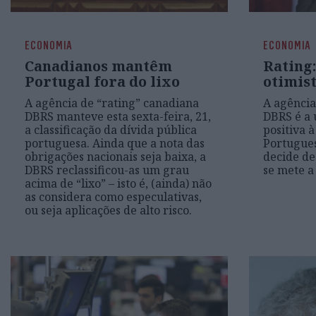
ECONOMIA
ECONOMIA
Canadianos mantêm
Rating
Portugal fora do lixo
otimis
A agência de “rating” canadiana
A agência
DBRS manteve esta sexta-feira, 21,
DBRS é a 
a classificação da dívida pública
positiva 
portuguesa. Ainda que a nota das
Portuguesa
obrigações nacionais seja baixa, a
decide de
DBRS reclassificou-as um grau
se mete a
acima de “lixo” – isto é, (ainda) não
as considera como especulativas,
ou seja aplicações de alto risco.