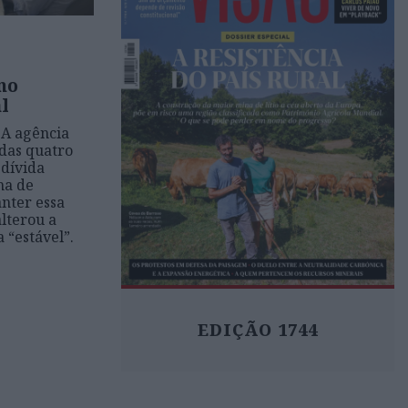
no
l
 A agência
 das quatro
 dívida
ma de
anter essa
lterou a
 “estável”.
EDIÇÃO 1744