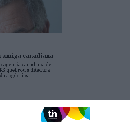
a amiga canadiana
a agência canadiana de
RS quebrou a ditadura
 das agências