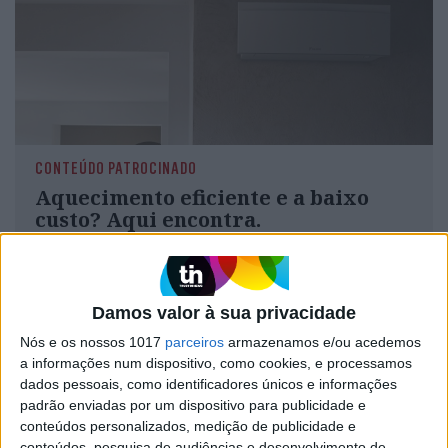
CONTEÚDO PATROCINADO
Aquecimento eficiente e a baixo
custo? Aqui encontra.
A Daikin acaba de apresentar a sua terceira
geração do ar condicionado Daikin Emura e
aposta não só na eficiência energética, mas
também no design e na experiência do utilizador.
Damos valor à sua privacidade
Com sensores de presença, controlo remoto
online e um sistema que permite o maior
Nós e os nossos 1017
parceiros
armazenamos e/ou acedemos
conforto quer no verão quer no inverno, o Daikin
a informações num dispositivo, como cookies, e processamos
Emura vem revolucionar o conforto térmico
dados pessoais, como identificadores únicos e informações
dentro de portas
padrão enviadas por um dispositivo para publicidade e
conteúdos personalizados, medição de publicidade e
conteúdos, pesquisa de audiências e desenvolvimento de