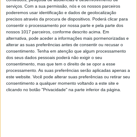
serviços.
Com a sua permissão, nós e os nossos parceiros
poderemos usar identificação e dados de geolocalização
precisos através da procura de dispositivos. Poderá clicar para
consentir o processamento por nossa parte e pela parte dos
nossos 1017 parceiros, conforme descrito acima. Em
alternativa, pode aceder a informações mais pormenorizadas e
alterar as suas preferências antes de consentir ou recusar o
consentimento.
Tenha em atenção que algum processamento
dos seus dados pessoais poderá não exigir o seu
consentimento, mas que tem o direito de se opor a esse
processamento. As suas preferências serão aplicadas apenas a
ESG TALKS
este website. Você pode alterar suas preferências ou retirar seu
João Galamba: “Temos de dissociar o
consentimento a qualquer momento voltando a este site e
crescimento económico das
clicando no botão "Privacidade" na parte inferior da página.
emissões, mas dissociá-lo das
matérias-primas é um desafio ainda
maior”
O secretário de Estado do Ambiente e Energia
esteve nas ESG Talks para falar dos desafios no
caminho para uma economia mais circular,