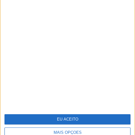
TERMOS E CONDIÇÕES DE UTILIZAÇÃO
POLÍTICA DE PRIVACIDADDE
POLÍTICA DE COOKIES
Copyright © Trust in News. Todos os direitos reservados.
EU ACEITO
MAIS OPÇÕES