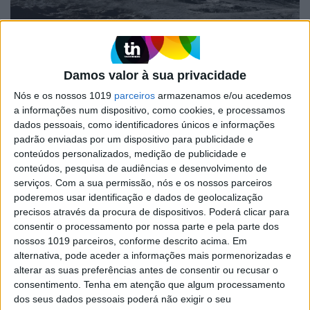
EXAME INFORMÁTICA
Lockheed Martin está a
Damos valor à sua privacidade
desenvolver rede de comunicações
para ligar a Lua à Terra
Nós e os nossos 1019
parceiros
armazenamos e/ou acedemos
a informações num dispositivo, como cookies, e processamos
A Lockheed Martin criou uma startup, chamada
dados pessoais, como identificadores únicos e informações
Crescent Space, que está já a desenvolver a
padrão enviadas por um dispositivo para publicidade e
Parsec, uma constelação de satélites destinados a
conteúdos personalizados, medição de publicidade e
criar uma rede de comunicações entre a Lua e a
conteúdos, pesquisa de audiências e desenvolvimento de
Terra
serviços.
Com a sua permissão, nós e os nossos parceiros
poderemos usar identificação e dados de geolocalização
precisos através da procura de dispositivos. Poderá clicar para
consentir o processamento por nossa parte e pela parte dos
Exame Informática
nossos 1019 parceiros, conforme descrito acima. Em
alternativa, pode aceder a informações mais pormenorizadas e
alterar as suas preferências antes de consentir ou recusar o
consentimento.
Tenha em atenção que algum processamento
dos seus dados pessoais poderá não exigir o seu