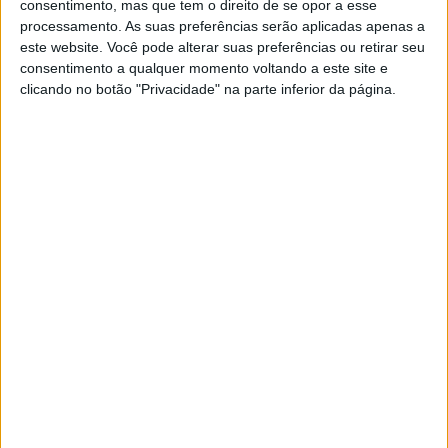
consentimento, mas que tem o direito de se opor a esse
processamento. As suas preferências serão aplicadas apenas a
este website. Você pode alterar suas preferências ou retirar seu
consentimento a qualquer momento voltando a este site e
EXAME INFORMÁTICA
clicando no botão "Privacidade" na parte inferior da página.
LG estabelece novo recorde de
transmissão de dados em redes 6G
Apesar de o mercado ainda estar a adotar as
redes 5G, engenheiros da LG e do Instituto
Heinrich Hertz Fraunhofer já estão a
desenvolver a próxima geração de redes móveis
e anunciam ter triplicado a distância máxima de
transmissão de dados para os 320 metros
Exame Informática