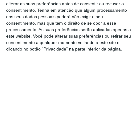
alterar as suas preferências antes de consentir ou recusar o
consentimento.
Tenha em atenção que algum processamento
dos seus dados pessoais poderá não exigir o seu
SOCIEDADE
consentimento, mas que tem o direito de se opor a esse
Sites do grupo Cofina estão inativos
processamento. As suas preferências serão aplicadas apenas a
desde ontem e suspeita-se de ataque
este website. Você pode alterar suas preferências ou retirar seu
informático
consentimento a qualquer momento voltando a este site e
clicando no botão "Privacidade" na parte inferior da página.
Hackers que atacaram SIC e Expresso
partilharam a informação, mas não
reivindicaram até ao momento qualquer ação.
Cofina assume problemas técnicos e desconfia de
mão criminosa