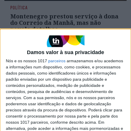
POLÍTICA
Montenegro prestou serviço à dona
do Correio da Manhã, mas não
revela detalhes
Caso da Spinumviva, Lda suscita algumas
dúvidas, fazendo a oposição pedir mais
explicações. Mas fonte oficial de São Bento
Damos valor à sua privacidade
recusa dar mais esclarecimentos, incluindo sobre
a única atividade que, segundo Montenegro, a
Nós e os nossos 1017
parceiros
armazenamos e/ou acedemos
empresa teve e que envolveu a Cofina
a informações num dispositivo, como cookies, e processamos
dados pessoais, como identificadores únicos e informações
padrão enviadas por um dispositivo para publicidade e
conteúdos personalizados, medição de publicidade e
conteúdos, pesquisa de audiências e desenvolvimento de
serviços.
Com a sua permissão, nós e os nossos parceiros
poderemos usar identificação e dados de geolocalização
precisos através da procura de dispositivos. Poderá clicar para
consentir o processamento por nossa parte e pela parte dos
nossos 1017 parceiros, conforme descrito acima. Em
alternativa, pode aceder a informações mais pormenorizadas e