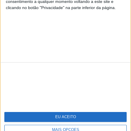
consentimento a qualquer momento voltando a este site e
clicando no botão "Privacidade" na parte inferior da página.
TERMOS E CONDIÇÕES DE UTILIZAÇÃO
POLÍTICA DE PRIVACIDADDE
POLÍTICA DE COOKIES
Copyright © Trust in News. Todos os direitos reservados.
EU ACEITO
MAIS OPÇÕES