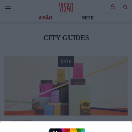
VISÃO
SE7E
CITY GUIDES
Se7e
VISÃO SETE
Louis Vuitton City Guides: