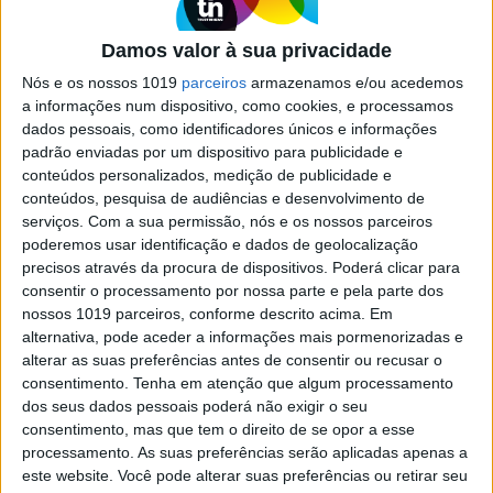
Companheiros de viagem, em
versão papel ou digital
Damos valor à sua privacidade
A comemorar 20 anos, a coleção de guias da
Nós e os nossos 1019
parceiros
armazenamos e/ou acedemos
cidade da Louis Vuitton foi revista e atualizada.
a informações num dispositivo, como cookies, e processamos
Em Paris há novas moradas para descobrir, assim
dados pessoais, como identificadores únicos e informações
como em Banguecoque, Chicago, Istanbul, Los
padrão enviadas por um dispositivo para publicidade e
Angeles, Madrid, Miami, Rio de Janeiro, Roma,
conteúdos personalizados, medição de publicidade e
Xangai e Veneza. Boa viagem
conteúdos, pesquisa de audiências e desenvolvimento de
serviços.
Com a sua permissão, nós e os nossos parceiros
poderemos usar identificação e dados de geolocalização
precisos através da procura de dispositivos. Poderá clicar para
consentir o processamento por nossa parte e pela parte dos
nossos 1019 parceiros, conforme descrito acima. Em
SITES DO GRUPO TRUST IN NEWS
alternativa, pode aceder a informações mais pormenorizadas e
alterar as suas preferências antes de consentir ou recusar o
consentimento.
Tenha em atenção que algum processamento
dos seus dados pessoais poderá não exigir o seu
Visão
Visão Se7e
consentimento, mas que tem o direito de se opor a esse
processamento. As suas preferências serão aplicadas apenas a
este website. Você pode alterar suas preferências ou retirar seu