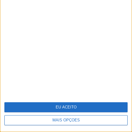
Em “Senhora do Mar”: Beatriz e
Pedro têm sexo escaldante
EU ACEITO
MAIS OPÇÕES
Sara Sampaio e Sharam Diniz: duas
portuguesas entre as angels da