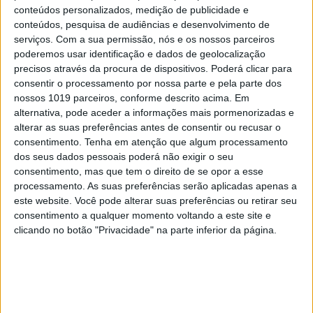
MAIS VISTOS
conteúdos personalizados, medição de publicidade e
conteúdos, pesquisa de audiências e desenvolvimento de
serviços.
Com a sua permissão, nós e os nossos parceiros
1
Quem é Deus para uma criança? Opinião de José
poderemos usar identificação e dados de geolocalização
Brissos-Lino
precisos através da procura de dispositivos. Poderá clicar para
consentir o processamento por nossa parte e pela parte dos
2
Tem apneia do sono e não consegue usar a
nossos 1019 parceiros, conforme descrito acima. Em
máquina CPAP? Há uma alternativa a avaliar.
alternativa, pode aceder a informações mais pormenorizadas e
Opinião de um dentista
alterar as suas preferências antes de consentir ou recusar o
consentimento.
Tenha em atenção que algum processamento
3
dos seus dados pessoais poderá não exigir o seu
A longevidade não se improvisa
consentimento, mas que tem o direito de se opor a esse
processamento. As suas preferências serão aplicadas apenas a
4
“Saudade é um sentimento muito bonito, mas por
este website. Você pode alterar suas preferências ou retirar seu
vezes muito despropositado. Temos muito
consentimento a qualquer momento voltando a este site e
orgulho dessa palavra, que achamos que nos faz
clicando no botão "Privacidade" na parte inferior da página.
especiais, quando na verdade nos torna
cobardes’’
5
Os Lusíadas são um hospital e Guerra Junqueiro
uma avenida