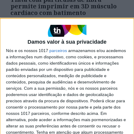
permite imprimir em 3D músculo
cardíaco com batimento
Investigadores de uma escola de Harvard
criaram uma tinta em hidrogel com fibras
gelatinosas que permite a impressão de um
ventrículo capaz de bater como um coração
Damos valor à sua privacidade
autêntico
Nós e os nossos 1017
parceiros
armazenamos e/ou acedemos
a informações num dispositivo, como cookies, e processamos
dados pessoais, como identificadores únicos e informações
Visão Saúde
padrão enviadas por um dispositivo para publicidade e
conteúdos personalizados, medição de publicidade e
conteúdos, pesquisa de audiências e desenvolvimento de
serviços.
Com a sua permissão, nós e os nossos parceiros
poderemos usar identificação e dados de geolocalização
precisos através da procura de dispositivos. Poderá clicar para
consentir o processamento por nossa parte e pela parte dos
nossos 1017 parceiros, conforme descrito acima. Em
alternativa, pode aceder a informações mais pormenorizadas e
alterar as suas preferências antes de consentir ou recusar o
VISÃO SAÚDE
consentimento.
Tenha em atenção que algum processamento