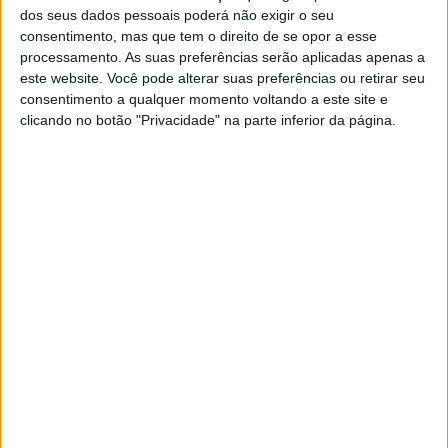
Afinal, o café não aumenta o risco de
dos seus dados pessoais poderá não exigir o seu
consentimento, mas que tem o direito de se opor a esse
arritmias, conclui novo estudo. Pelo
processamento. As suas preferências serão aplicadas apenas a
contrário
este website. Você pode alterar suas preferências ou retirar seu
Uma nova investigação, publicada este mês,
consentimento a qualquer momento voltando a este site e
concluiu que o consumo de café não está
clicando no botão "Privacidade" na parte inferior da página.
associado a um maior risco de arritmias. Pelo
contrário, os investigadores deram conta de que
cada chávena de café estava associada a um risco
3% menor de desenvolver certos tipos de
arritmia, incluindo fibrilação atrial
Visão Saúde