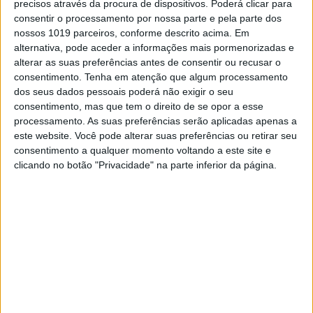
precisos através da procura de dispositivos. Poderá clicar para
SOCIEDADE
consentir o processamento por nossa parte e pela parte dos
'Hormona do amor' pode ajudar a
nossos 1019 parceiros, conforme descrito acima. Em
tratar anorexia
alternativa, pode aceder a informações mais pormenorizadas e
alterar as suas preferências antes de consentir ou recusar o
Cientistas britânicos e sul-coreanos testaram o
consentimento.
Tenha em atenção que algum processamento
efeito da ocitocina em doentes com o distúrbio
alimentar
dos seus dados pessoais poderá não exigir o seu
consentimento, mas que tem o direito de se opor a esse
processamento. As suas preferências serão aplicadas apenas a
este website. Você pode alterar suas preferências ou retirar seu
consentimento a qualquer momento voltando a este site e
clicando no botão "Privacidade" na parte inferior da página.
SOCIEDADE