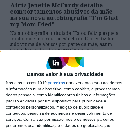
Atriz Jenette McCurdy detalha
comportamentos abusivos da mãe
na sua nova autobiografia "I'm Glad
my Mom Died"
Na autobiografia intitulada "Estou feliz porque a
minha mãe morreu", a estrela de ICarly diz ter
sido vítima de abusos por parte da mãe, assim
como do criador do sucesso televisivo
Damos valor à sua privacidade
Nós e os nossos 1019
parceiros
armazenamos e/ou acedemos
a informações num dispositivo, como cookies, e processamos
dados pessoais, como identificadores únicos e informações
padrão enviadas por um dispositivo para publicidade e
conteúdos personalizados, medição de publicidade e
conteúdos, pesquisa de audiências e desenvolvimento de
serviços.
Com a sua permissão, nós e os nossos parceiros
poderemos usar identificação e dados de geolocalização