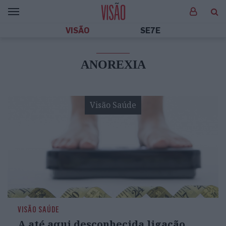
VISÃO
SE7E
ANOREXIA
Visão Saúde
VISÃO SAÚDE
A até aqui desconhecida ligação