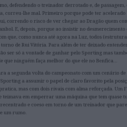
o, defendendo o treinador derrotado e, de passagem,
a, correu-lhe mal. Primeiro porque pode ter acelerado
i, correndo o risco de ver chegar ao Dragão quem con
nhol. E, depois, porque ao insistir no desmerecimento 
com que, como nunca até agora na Luz, todos (estrutura
torno de Rui Vitória. Para além de ter deixado entender 
não ser só a vontade de ganhar pelo Sporting mas tam
de que ninguém faça melhor do que ele no Benfica…
para a segunda volta do campeonato com um cenário de 
Sporting a assumir o papel de claro favorito pela posi
 pratica, mas com dois rivais com alma reforçada. Um 
que teimava em emperrar uma máquina que tem quase t
recentrado e coeso em torno de um treinador que pare
 e um rumo.