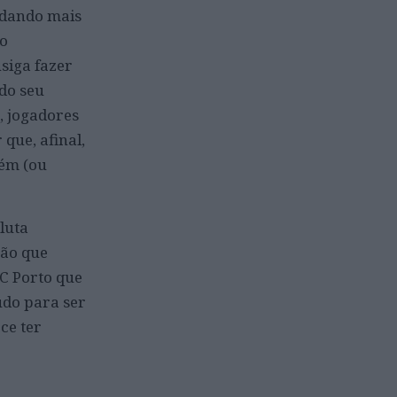
 dando mais
 o
siga fazer
do seu
, jogadores
que, afinal,
bém (ou
luta
ção que
FC Porto que
udo para ser
ce ter