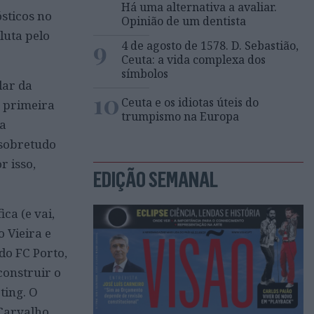
Há uma alternativa a avaliar.
sticos no
Opinião de um dentista
 luta pelo
9
4 de agosto de 1578. D. Sebastião,
Ceuta: a vida complexa dos
símbolos
lar da
10
Ceuta e os idiotas úteis do
a primeira
trumpismo na Europa
ra
(sobretudo
r isso,
EDIÇÃO SEMANAL
ca (e vai,
o Vieira e
do FC Porto,
construir o
ting. O
 Carvalho