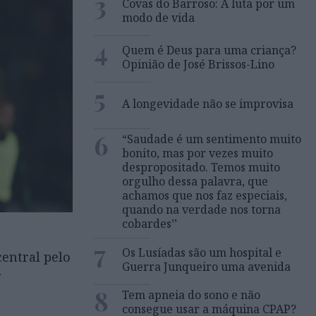
3
Covas do Barroso: A luta por um
modo de vida
4
Quem é Deus para uma criança?
Opinião de José Brissos-Lino
5
A longevidade não se improvisa
6
“Saudade é um sentimento muito
bonito, mas por vezes muito
despropositado. Temos muito
orgulho dessa palavra, que
achamos que nos faz especiais,
quando na verdade nos torna
cobardes’’
7
Os Lusíadas são um hospital e
entral pelo
Guerra Junqueiro uma avenida
r
8
Tem apneia do sono e não
consegue usar a máquina CPAP?