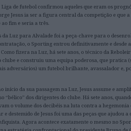
a Liga de futebol confirmou aqueles que eram os prognó
orge Jesus ia ser a figura central da competição e que a
 ao fim e seria a três.
 da Luz para Alvalade foi a peça-chave para o desenro
ntratação, o Sporting entrou definitivamente e desde 
. Como fizera na Luz, há sete anos, o técnico da Rebolei
o clube e construiu uma equipa poderosa, que pratica 
is adversários) um futebol brilhante, avassalador e, po
o início da sua passagem na Luz, Jesus assume e amplifi
so “bélico” dos dirigentes do clube. Há sete anos, quand
vam o volume dos decibéis na luta contra a hegemonia 
r e destemido de Jesus foi uma das peças que ajudou a 
nfiquista. Agora acontece exatamente o mesmo no Spor
l na estratégia confrontacional do presidente Bruno de