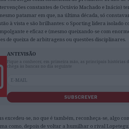
ntervenções constantes de Octávio Machado e Inácio) te
 mesmo patamar em que, na última década, só constava
tão à vista e são brilhantes: o Sporting lidera isolado 
 empolgante e eficaz e (mesmo queixando-se com enorm
es de queixa de arbitragens ou questões disciplinares.
ANTEVISÃO
Fique a conhecer, em primeira mão, as principais histórias 
chega às bancas no dia seguinte
SUBSCREVER
us excedeu-se, no que é também, reconheça-se, algo c
rma como, depois de voltar a humilhar o rival Lopetegui