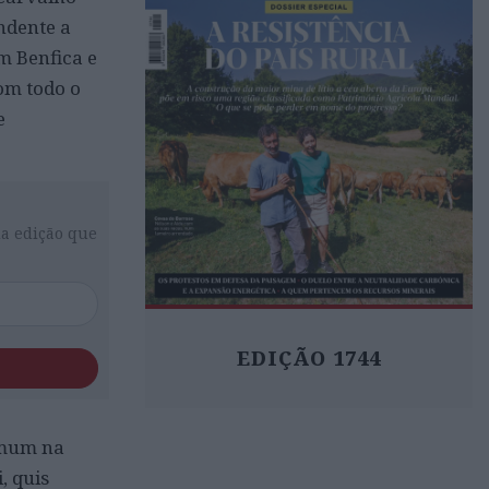
ndente a
m Benfica e
com todo o
e
da edição que
EDIÇÃO 1744
omum na
, quis