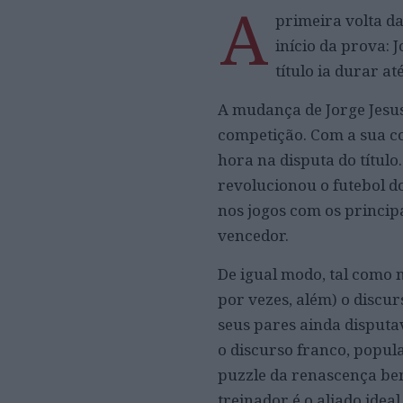
A
primeira volta d
início da prova: J
título ia durar até
A mudança de Jorge Jesus
competição. Com a sua co
hora na disputa do título
revolucionou o futebol d
nos jogos com os principa
vencedor.
De igual modo, tal como n
por vezes, além) o discur
seus pares ainda disputa
o discurso franco, popula
puzzle da renascença be
treinador é o aliado idea