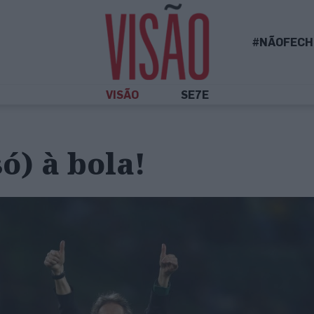
#NÃOFECH
VISÃO
SE7E
ó) à bola!