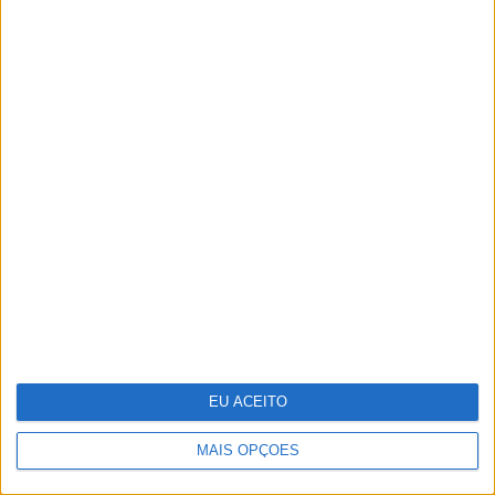
Oficinas de verão onde a criatividade
não tira férias
EU ACEITO
MAIS OPÇÕES