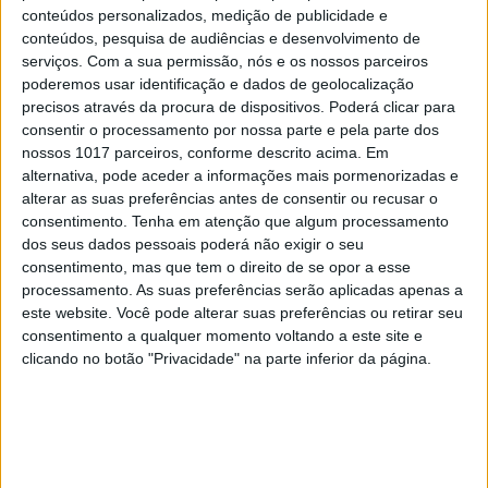
conteúdos personalizados, medição de publicidade e
conteúdos, pesquisa de audiências e desenvolvimento de
SOCIEDADE
EXCLUSIVO
serviços.
Com a sua permissão, nós e os nossos parceiros
A resistência do País rural: Outras lutas
poderemos usar identificação e dados de geolocalização
em curso, além do Barrosso
precisos através da procura de dispositivos. Poderá clicar para
consentir o processamento por nossa parte e pela parte dos
nossos 1017 parceiros, conforme descrito acima. Em
alternativa, pode aceder a informações mais pormenorizadas e
alterar as suas preferências antes de consentir ou recusar o
consentimento.
Tenha em atenção que algum processamento
dos seus dados pessoais poderá não exigir o seu
consentimento, mas que tem o direito de se opor a esse
processamento. As suas preferências serão aplicadas apenas a
este website. Você pode alterar suas preferências ou retirar seu
consentimento a qualquer momento voltando a este site e
clicando no botão "Privacidade" na parte inferior da página.
SOCIEDADE
EXCLUSIVO
Covas do Barroso: A luta por um modo
de vida