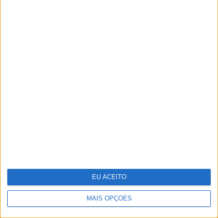
Um século de propaganda na VISÃO
História
EU ACEITO
MAIS OPÇÕES