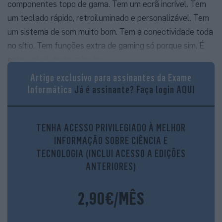
componentes topo de gama. Tem um ecrã incrível. Tem
um teclado rápido, retroiluminado e personalizável. Tem
um sistema de som muito bom. Tem a conectividade toda
no sítio. Tem funções extra de gaming só porque sim. É
este o nível desta máquina.
Artigo exclusivo para assinantes da Exame
Informática
Já é assinante?
Faça login AQUI
TENHA ACESSO PRIVILEGIADO À MELHOR
Carbono? Sim, por favor
INFORMAÇÃO SOBRE CIÊNCIA E
Mal tiramos este Legion da caixa e percebemos que há
TECNOLOGIA (INCLUI ACESSO A EDIÇÕES
algo de diferente neste computador. A tampa tem um
ANTERIORES)
efeito quase rochoso, não só visual, que funciona muito
bem, mas também tem uma textura diferente ao toque.
2,90€/MÊS
Uma pesquisa e percebemos que é carbono forjado (uma
estreia, aqui no nosso laboratório). Na prática, a tampa