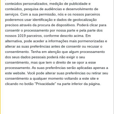
conteúdos personalizados, medição de publicidade e
conteúdos, pesquisa de audiências e desenvolvimento de
serviços.
Com a sua permissão, nós e os nossos parceiros
poderemos usar identificação e dados de geolocalização
precisos através da procura de dispositivos. Poderá clicar para
consentir o processamento por nossa parte e pela parte dos
CULTURANDO NA LUSOFONIA
nossos 1019 parceiros, conforme descrito acima. Em
“O Sol se escurecerá, e a Lua não dará a
alternativa, pode aceder a informações mais pormenorizadas e
sua luz, e as estrelas cairão do céu”.
alterar as suas preferências antes de consentir ou recusar o
Eclipse: ecos antigos de medos
consentimento.
Tenha em atenção que algum processamento
apocalípticos
dos seus dados pessoais poderá não exigir o seu
consentimento, mas que tem o direito de se opor a esse
processamento. As suas preferências serão aplicadas apenas a
este website. Você pode alterar suas preferências ou retirar seu
consentimento a qualquer momento voltando a este site e
clicando no botão "Privacidade" na parte inferior da página.