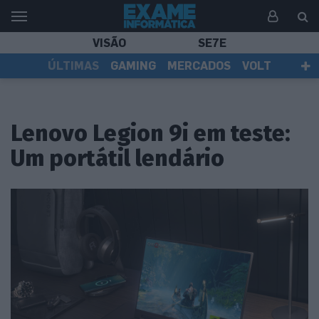
VISÃO
SE7E
ÚLTIMAS
GAMING
MERCADOS
VOLT
EI TV
TESTES
ASSINANTES
Lenovo Legion 9i em teste:
Um portátil lendário