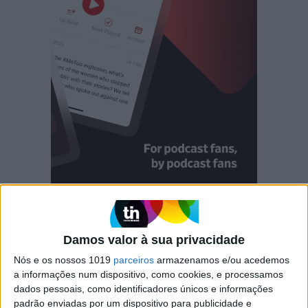
AntennaPod
O AntennaPod foi desenvolvido para ser simples de usar,
Damos valor à sua privacidade
e oferece um controlo total sobre a experiência auditiva.
Nós e os nossos 1019
parceiros
armazenamos e/ou acedemos
É de código aberto e não tem anúncios. A aplicação está
a informações num dispositivo, como cookies, e processamos
em desenvolvimento desde o ano de 2011.
dados pessoais, como identificadores únicos e informações
padrão enviadas por um dispositivo para publicidade e