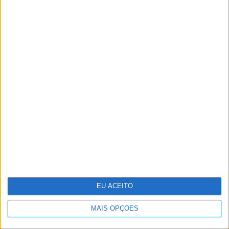
João Lobo Antunes
Do ponto A ao G, eis o mapa de prazer
da mulher
EU ACEITO
MAIS OPÇÕES