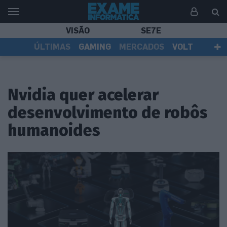
VISÃO
SE7E
ÚLTIMAS
GAMING
MERCADOS
VOLT
EI TV
TESTES
ASSINANTES
Nvidia quer acelerar
desenvolvimento de robôs
humanoides