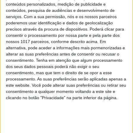
conteúdos personalizados, medição de publicidade e
conteúdos, pesquisa de audiências e desenvolvimento de
serviços.
Com a sua permissão, nós e os nossos parceiros
poderemos usar identificação e dados de geolocalização
precisos através da procura de dispositivos. Poderá clicar para
consentir o processamento por nossa parte e pela parte dos
nossos 1017 parceiros, conforme descrito acima. Em
alternativa, pode aceder a informações mais pormenorizadas e
alterar as suas preferências antes de consentir ou recusar o
EXAME INFORMÁTICA
consentimento.
Tenha em atenção que algum processamento
IA geral a 5 anos de distância, diz o CEO
dos seus dados pessoais poderá não exigir o seu
da Nvidia
consentimento, mas que tem o direito de se opor a esse
processamento. As suas preferências serão aplicadas apenas a
este website. Você pode alterar suas preferências ou retirar seu
consentimento a qualquer momento voltando a este site e
clicando no botão "Privacidade" na parte inferior da página.
CAPA DA EDIÇÃO