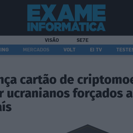
VISÃO
SE7E
ING
MERCADOS
VOLT
EI TV
TESTE
nça cartão de criptomo
r ucranianos forçados a
aís