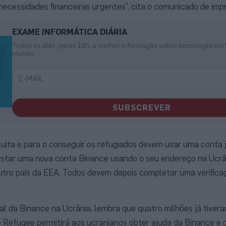
necessidades financeiras urgentes”, cita o comunicado de imp
EXAME INFORMÁTICA DIÁRIA
Todos os dias, pelas 18h, a melhor informação sobre tecnologia em 
mundo
SUBSCREVER
uita e para o conseguir os refugiados devem usar uma conta j
egistar uma nova conta Binance usando o seu endereço na Ucr
tro país da EEA. Todos devem depois completar uma verifica
ral da Binance na Ucrânia, lembra que quatro milhões já tivera
e Refugee permitirá aos ucranianos obter ajuda da Binance e 