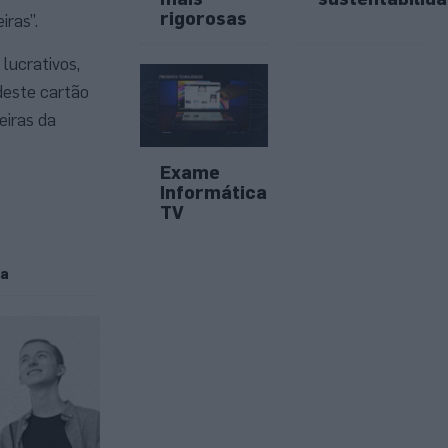
rigorosas
iras”.
lucrativos,
deste cartão
eiras da
Exame
Informática
TV
ia