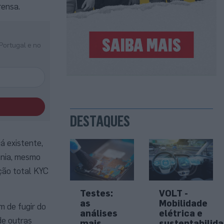
rensa.
Portugal e no
DESTAQUES
á existente,
ânia, mesmo
ção total KYC
Testes:
VOLT -
as
Mobilidade
m de fugir do
análises
elétrica e
de outras
mais
sustentabilid