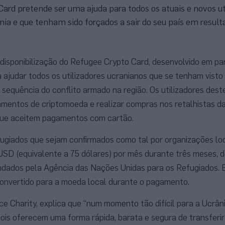
ard pretende ser uma ajuda para todos os atuais e novos ut
ia e que tenham sido forçados a sair do seu país em result
disponibilização do Refugee Crypto Card, desenvolvido em pa
a ajudar todos os utilizadores ucranianos que se tenham visto
 sequência do conflito armado na região. Os utilizadores dest
amentos de criptomoeda e realizar compras nos retalhistas d
que aceitem pagamentos com cartão.
ugiados que sejam confirmados como tal por organizações loc
USD (equivalente a 75 dólares) por mês durante três meses, 
ndados pela Agência das Nações Unidas para os Refugiados. 
nvertido para a moeda local durante o pagamento.
ce Charity, explica que “num momento tão difícil para a Ucrâni
pois oferecem uma forma rápida, barata e segura de transferi