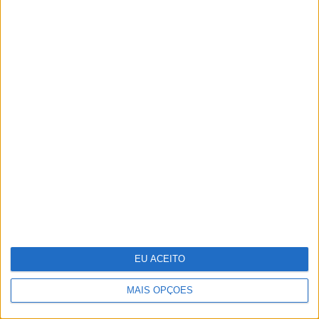
A VISÃO Se7e desta semana – edição
1744
Celebrar a Páscoa com escapadinhas
para todos
EU ACEITO
MAIS OPÇÕES