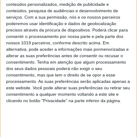
TESTES
EXCLUSIVO
conteúdos personalizados, medição de publicidade e
conteúdos, pesquisa de audiências e desenvolvimento de
Teste de grupo a portáteis de gaming:
serviços.
Com a sua permissão, nós e os nossos parceiros
os bons investimentos e os mais
poderemos usar identificação e dados de geolocalização
poderosos
precisos através da procura de dispositivos. Poderá clicar para
consentir o processamento por nossa parte e pela parte dos
nossos 1019 parceiros, conforme descrito acima. Em
alternativa, pode aceder a informações mais pormenorizadas e
alterar as suas preferências antes de consentir ou recusar o
consentimento.
Tenha em atenção que algum processamento
dos seus dados pessoais poderá não exigir o seu
consentimento, mas que tem o direito de se opor a esse
processamento. As suas preferências serão aplicadas apenas a
este website. Você pode alterar suas preferências ou retirar seu
consentimento a qualquer momento voltando a este site e
clicando no botão "Privacidade" na parte inferior da página.
TESTES
EXCLUSIVO
Hisense Mini LED 55U8KQ em teste:
Muita qualidade por menos de €1000