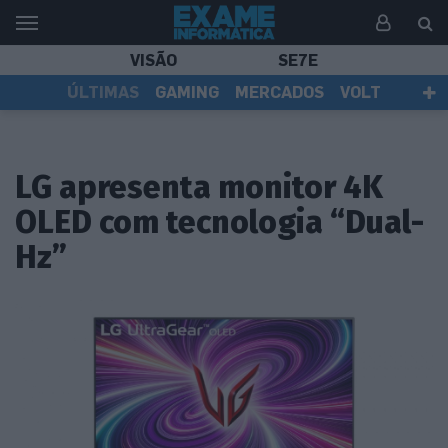
VISÃO
SE7E
ÚLTIMAS
GAMING
MERCADOS
VOLT
EI TV
TESTES
ASSINANTES
LG apresenta monitor 4K
OLED com tecnologia “Dual-
Hz”