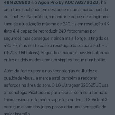
49M2C8900
e o
Agon Pro by AOC AG276QZD
), há
uma funcionalidade em destaque e que a marca apelida
de Dual-Hz. Na prática, o monitor é capaz de atingir uma
taxa de atualização máxima de 240 Hz em resolução 4K
(isto é, é capaz de reproduzir 240 fotogramas por
segundo), mas consegue ir ainda mais ‘longe’, atingido os
480 Hz, mas neste caso a resolução baixa para Full HD
(1920×1080 píxeis). Segundo a marca, é possível alternar
entre os dois modos com um simples toque num botão.
Além da forte aposta nas tecnologias de fluidez e
qualidade visual, a marca está também a redobrar
esforços na área do som. O LG Ultragear 32GS95UE usa
a tecnologia Pixel Sound para recriar som num formato
tridimensional e também suporta o codec DTS Virtual:X
para que o som dos jogos possa criar uma sensação de
maior imersão.