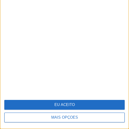
OPINIÃO
Entre a neutralidade carbónica e a
expansão energética
MAIS ARTIGOS
EU ACEITO
MAIS OPÇÕES
MAIS NOTÍCIAS