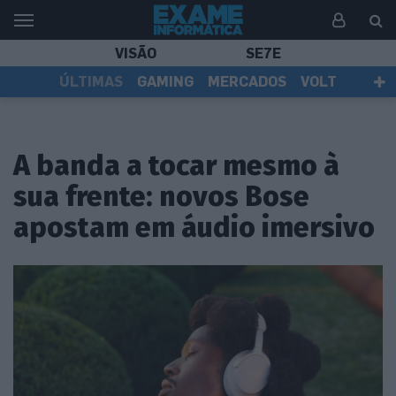
VISÃO
SE7E
ÚLTIMAS
GAMING
MERCADOS
VOLT
EI TV
TESTES
ASSINANTES
A banda a tocar mesmo à
sua frente: novos Bose
apostam em áudio imersivo