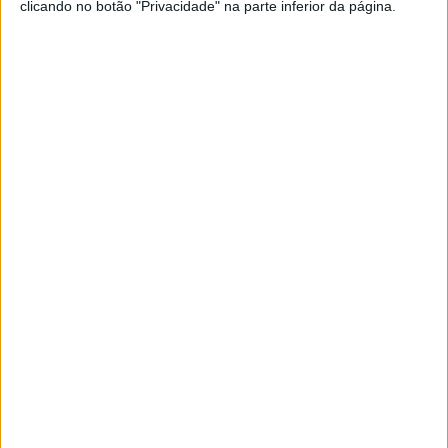
clicando no botão "Privacidade" na parte inferior da página.
Exame Informática
EXAME INFORMÁTICA
Qual a melhor coluna portátil para
si?
As colunas de som portáteis são um dos gadgets
mais populares do mercado. Veja aqui a nossa
análise a três modelos e escolha qual o que
melhor se adequa ao seu perfil: Audio Pro A10
Mk II, Bang & Olufsen Explore Ferrari Edition ou
Bose Soundlink Revolve+ II