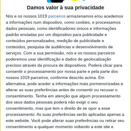
Damos valor à sua privacidade
Nós e os nossos 1019
parceiros
armazenamos e/ou acedemos
a informações num dispositivo, como cookies, e processamos
dados pessoais, como identificadores únicos e informações
padrão enviadas por um dispositivo para publicidade e
conteúdos personalizados, medição de publicidade e
conteúdos, pesquisa de audiências e desenvolvimento de
serviços.
Com a sua permissão, nós e os nossos parceiros
EXAME INFORMÁTICA
EXCLUSIVO
poderemos usar identificação e dados de geolocalização
precisos através da procura de dispositivos. Poderá clicar para
Bose Ultra Open Earbuds em
consentir o processamento por nossa parte e pela parte dos
análise: Ouvir música (e o mundo)
nossos 1019 parceiros, conforme descrito acima. Em
sem pausas
alternativa, pode aceder a informações mais pormenorizadas e
A Bose aposta num formato ‘aberto’ com um
alterar as suas preferências antes de consentir ou recusar o
design fora do convencional, que prima pelo
consentimento.
Tenha em atenção que algum processamento
conforto e por permitir ouvir música e muito
dos seus dados pessoais poderá não exigir o seu
mais sem perder o contacto com o mundo em
consentimento, mas que tem o direito de se opor a esse
redor, mas que não é para todas as carteiras
processamento. As suas preferências serão aplicadas apenas a
este website. Você pode alterar suas preferências ou retirar seu
consentimento a qualquer momento voltando a este site e