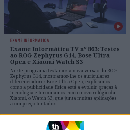
EXAME INFORMÁTICA
Exame Informática TV nº 863: Testes
ao ROG Zephyrus G14, Bose Ultra
Open e Xiaomi Watch S3
Neste programa testamos a nova versão do ROG
Zephyrus G14, mostramos-lhe os auriculares
diferenciadores Bose Ultra Open, explicamos
como a publicidade física está a evoluir graças à
tecnologia e terminamos com o novo relógio da
Xiaomi, o Watch S3, que junta muitas aplicações
a um preço tentador.
Exame Informática