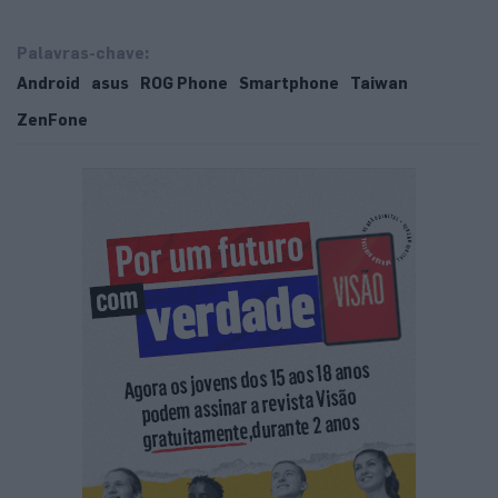
Palavras-chave:
Android
asus
ROG Phone
Smartphone
Taiwan
ZenFone