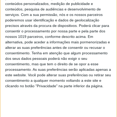
Asus TUF Gaming A15 em análise:
conteúdos personalizados, medição de publicidade e
Mecânica afinada
conteúdos, pesquisa de audiências e desenvolvimento de
serviços.
Com a sua permissão, nós e os nossos parceiros
poderemos usar identificação e dados de geolocalização
precisos através da procura de dispositivos. Poderá clicar para
consentir o processamento por nossa parte e pela parte dos
nossos 1019 parceiros, conforme descrito acima. Em
alternativa, pode aceder a informações mais pormenorizadas e
alterar as suas preferências antes de consentir ou recusar o
consentimento.
Tenha em atenção que algum processamento
dos seus dados pessoais poderá não exigir o seu
consentimento, mas que tem o direito de se opor a esse
processamento. As suas preferências serão aplicadas apenas a
este website. Você pode alterar suas preferências ou retirar seu
consentimento a qualquer momento voltando a este site e
TESTES
EXCLUSIVO
clicando no botão "Privacidade" na parte inferior da página.
Asus ROG Strix Scar 16 (2023) em teste:
Performance com estilo