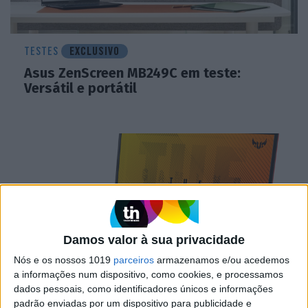
TESTES
EXCLUSIVO
Asus ZenScreen MB249C em teste:
Versátil e portátil
Damos valor à sua privacidade
Nós e os nossos 1019
parceiros
armazenamos e/ou acedemos
a informações num dispositivo, como cookies, e processamos
TESTES
EXCLUSIVO
dados pessoais, como identificadores únicos e informações
padrão enviadas por um dispositivo para publicidade e