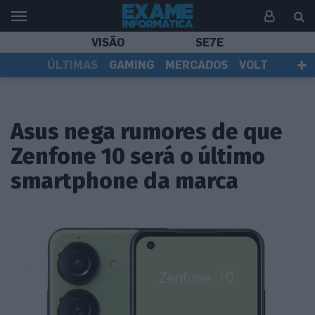
VISÃO
SE7E
ÚLTIMAS
GAMING
MERCADOS
VOLT
EI TV
TESTES
ASSINANTES
Asus nega rumores de que
Zenfone 10 será o último
smartphone da marca