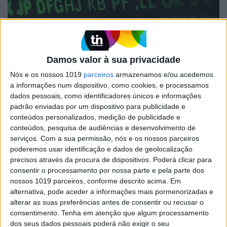
Damos valor à sua privacidade
Nós e os nossos 1019
parceiros
armazenamos e/ou acedemos
a informações num dispositivo, como cookies, e processamos
EXAME INFORMÁTICA
dados pessoais, como identificadores únicos e informações
Microsoft denuncia: China terá
padrão enviadas por um dispositivo para publicidade e
instalado malware em sistemas
conteúdos personalizados, medição de publicidade e
americanos na ilha de Guam
conteúdos, pesquisa de audiências e desenvolvimento de
serviços.
Com a sua permissão, nós e os nossos parceiros
A ilha de Guam tem uma base da Força Aérea dos
poderemos usar identificação e dados de geolocalização
EUA e é considerada um ponto estratégico na
precisos através da procura de dispositivos. Poderá clicar para
resposta americana a um potencial ataque chinês
consentir o processamento por nossa parte e pela parte dos
sobre Taiwan
nossos 1019 parceiros, conforme descrito acima. Em
alternativa, pode aceder a informações mais pormenorizadas e
alterar as suas preferências antes de consentir ou recusar o
COM LUSA
consentimento.
Tenha em atenção que algum processamento
dos seus dados pessoais poderá não exigir o seu