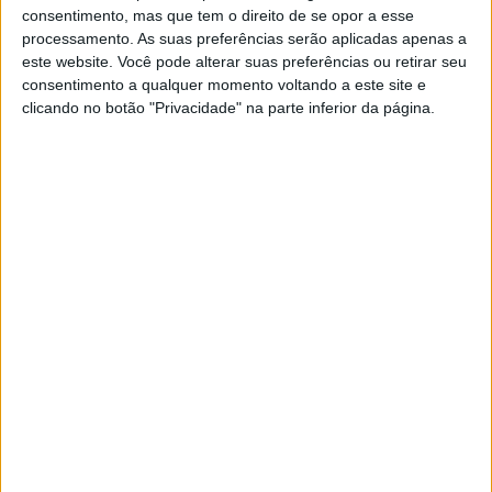
consentimento, mas que tem o direito de se opor a esse
processamento. As suas preferências serão aplicadas apenas a
este website. Você pode alterar suas preferências ou retirar seu
consentimento a qualquer momento voltando a este site e
clicando no botão "Privacidade" na parte inferior da página.
MUNDO
As imagens de destruição do
terramoto em Hualien, Taiwan
O deslizamento de terras fez com que cerca de
400 turistas ficassem presos na encosta de uma
montanha
Exame Informática