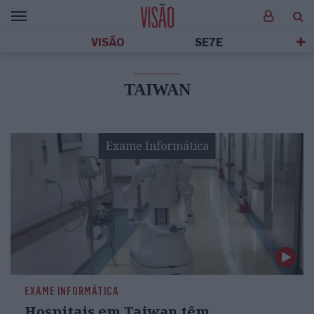
VISÃO
SE7E
TAIWAN
Exame Informática
EXAME INFORMÁTICA
Hospitais em Taiwan têm