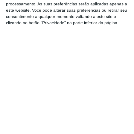
processamento. As suas preferências serão aplicadas apenas a
Asus ROG Phone 7 Ultimate em
este website. Você pode alterar suas preferências ou retirar seu
análise: Jogar, dormir, repetir
consentimento a qualquer momento voltando a este site e
clicando no botão "Privacidade" na parte inferior da página.
As (poucas) novidades do ROG Phone 7 Ultimate
serão suficientes para justificar o investimento
no novo smartphone de videojogos da Asus?
Exame Informática
EXAME INFORMÁTICA
Asus anuncia ROG Phone 7 e