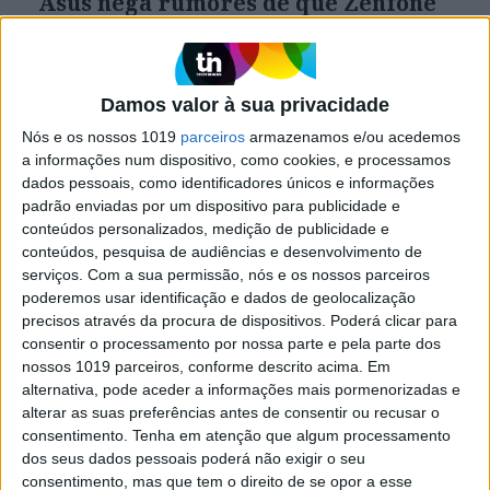
Asus nega rumores de que Zenfone
10 será o último smartphone da
marca
Além de negar uma notícia avançada no início da
semana por uma publicação de Taiwan, país de
Damos valor à sua privacidade
origem da marca, a Asus pede a todos que
Nós e os nossos 1019
parceiros
armazenamos e/ou acedemos
"fiquem atentos às nossas linhas de produtos em
a informações num dispositivo, como cookies, e processamos
2024"
dados pessoais, como identificadores únicos e informações
padrão enviadas por um dispositivo para publicidade e
conteúdos personalizados, medição de publicidade e
conteúdos, pesquisa de audiências e desenvolvimento de
Exame Informática
serviços.
Com a sua permissão, nós e os nossos parceiros
poderemos usar identificação e dados de geolocalização
precisos através da procura de dispositivos. Poderá clicar para
consentir o processamento por nossa parte e pela parte dos
nossos 1019 parceiros, conforme descrito acima. Em
alternativa, pode aceder a informações mais pormenorizadas e
alterar as suas preferências antes de consentir ou recusar o
consentimento.
Tenha em atenção que algum processamento
dos seus dados pessoais poderá não exigir o seu
consentimento, mas que tem o direito de se opor a esse
EXAME INFORMÁTICA
EXCLUSIVO