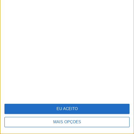
A VISÃO Se7e desta semana – edição
1744
EU ACEITO
MAIS OPÇÕES