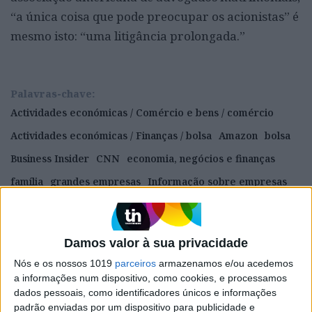
“a única coisa que pode preocupar os acionistas” é
mesmo isto: “uma litigância prolongada.”
Palavras-chave:
Actividades económicas / Comércio e bens / comércio
Actividades económicas / Finanças / bolsa
Amazon
bolsa
Business Insider
CNN
economia, negócios e finanças
família
grandes empresas
Informação sobre empresas
Jeff Bezos
mercado e câmbios
negócios (geral)
questões sociais
tecnologias de informação
Washington
Damos valor à sua privacidade
Washington Post
Nós e os nossos 1019
parceiros
armazenamos e/ou acedemos
a informações num dispositivo, como cookies, e processamos
dados pessoais, como identificadores únicos e informações
CAPA DA EDIÇÃO
padrão enviadas por um dispositivo para publicidade e