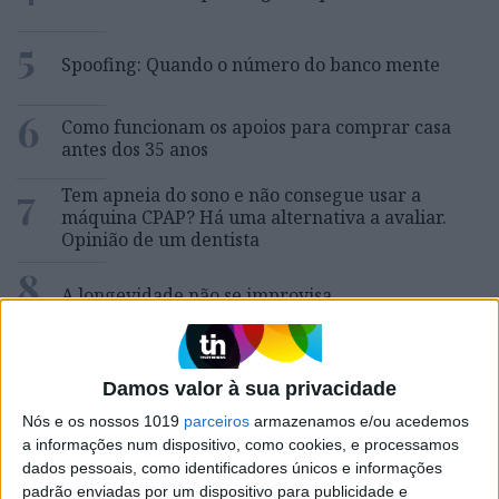
5
Spoofing: Quando o número do banco mente
6
Como funcionam os apoios para comprar casa
antes dos 35 anos
7
Tem apneia do sono e não consegue usar a
máquina CPAP? Há uma alternativa a avaliar.
Opinião de um dentista
8
A longevidade não se improvisa
9
Abdominais “tradicionais” ou prancha? A
explicação de um professor de Educação Física
Damos valor à sua privacidade
10
Nós e os nossos 1019
parceiros
armazenamos e/ou acedemos
Dossier Crime: As incríveis histórias de uma
a informações num dispositivo, como cookies, e processamos
superinspetora da PJ
dados pessoais, como identificadores únicos e informações
padrão enviadas por um dispositivo para publicidade e