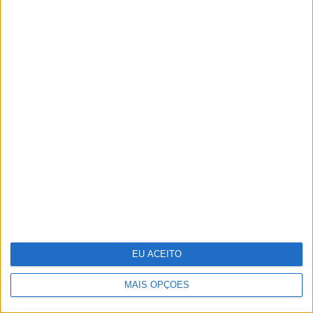
Celebrar a Páscoa com
escapadinhas para todos
EU ACEITO
MAIS OPÇÕES
Infeções respiratórias como Covid