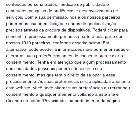
conteúdos personalizados, medição de publicidade e
conteúdos, pesquisa de audiências e desenvolvimento de
MAIS NA VISÃO
serviços.
Com a sua permissão, nós e os nossos parceiros
poderemos usar identificação e dados de geolocalização
precisos através da procura de dispositivos. Poderá clicar para
consentir o processamento por nossa parte e pela parte dos
nossos 1019 parceiros, conforme descrito acima. Em
alternativa, pode aceder a informações mais pormenorizadas e
alterar as suas preferências antes de consentir ou recusar o
consentimento.
Tenha em atenção que algum processamento
dos seus dados pessoais poderá não exigir o seu
consentimento, mas que tem o direito de se opor a esse
processamento. As suas preferências serão aplicadas apenas a
este website. Você pode alterar suas preferências ou retirar seu
CULTURANDO NA LUSOFONIA
consentimento a qualquer momento voltando a este site e
“O Sol se escurecerá, e a Lua não
clicando no botão "Privacidade" na parte inferior da página.
dará a sua luz, e as estrelas cairão
do céu”. Eclipse: ecos antigos de
medos apocalípticos